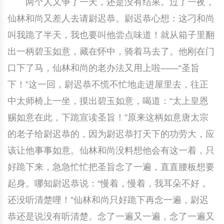
两个人又争了一天，还是没有结果。过了一夜，
仙林和尚又差人去请尉迟恭。尉迟恭心想：这刁和尚
叫我跪了半天，我也要叫他尝点味道！就从箱子里翻
出一柄碧玉如意，藏在怀中，骑着马去了。他刚在门
口下了马，仙林和尚的老办法又用上啦——“圣旨
下！”这一回，尉迟恭不慌不忙地走进屋里去，往正
中太师椅上一坐，摸出碧玉如意，喝道：“太上皇恩
赐如意在此，下跪宣读圣旨！”原来这柄如意唐太宗
的老子给尉迟恭的，因为尉迟恭打天下的功劳大，应
该让他事事如意。仙林和尚没料想他会有这一着，只
好跪下来，急急忙忙把圣旨念了一遍，直直腰板想要
起身。哪知尉迟恭说：“慢着，慢着，我耳朵不好，
还没听清楚哩！”仙林和尚只好跪下再念一遍，尉迟
恭还是说没有听清楚。念了一遍又一遍，念了一遍又