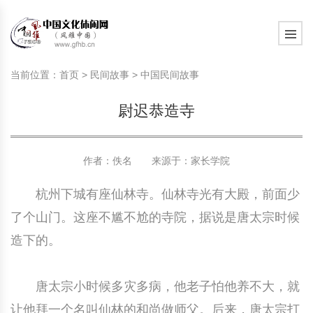
旅游民俗文化动态
中国民俗史话
中国古代休闲文化
中国传统节日
中国生肖文化
中国饮食文化
刺绣
中国民间故事
中国周易文化
现代家庭教育知识
旅游民俗文化动态
中国民俗史话
中国古代休闲文化
中国传统节日
中国生肖文化
中国饮食文化
刺绣
中国民间故事
中国周易文化
现代家庭教育知识
当前位置：
首页
>
民间故事
>
中国民间故事
社会热点新闻
中华民俗礼仪
文化休闲产业研究
国外传统节日
星座文化
国外饮食文化
年画
外国民间故事
中国风水文化
校园文化建设知识
社会热点新闻
中华民俗礼仪
文化休闲产业研究
国外传统节日
星座文化
国外饮食文化
年画
外国民间故事
中国风水文化
校园文化建设知识
尉迟恭造寺
中国民俗趣谈
非物质文化遗产
风筝
中国宗教文化
学习力教育知识
返回首页
中国民俗趣谈
非物质文化遗产
风筝
中国宗教文化
学习力教育知识
中华姓氏文化
政策法律法规
漆器
苗族巫蛊文化
教育名家
中华姓氏文化
政策法律法规
漆器
苗族巫蛊文化
教育名家
作者：佚名 来源于：
家长学院
杭州下城有座仙林寺。仙林寺光有大殿，前面少
中国民俗信仰
国外民俗趣谈
泥人
国外神秘文化
艺术百科
中国民俗信仰
国外民俗趣谈
泥人
国外神秘文化
艺术百科
了个山门。这座不尴不尬的寺院，据说是唐太宗时候
中国民俗禁忌
旅游出行知识
绸伞
中国性文化
生活百科
中国民俗禁忌
旅游出行知识
绸伞
中国性文化
生活百科
造下的。
中外婚俗文化
时尚休闲文化
灯笼
教育百科
中外婚俗文化
时尚休闲文化
灯笼
教育百科
唐太宗小时候多灾多病，他老子怕他养不大，就
中国民俗研究
国际交流
草编
其他百科
中国民俗研究
国际交流
草编
其他百科
让他拜一个名叫仙林的和尚做师父。后来，唐太宗打