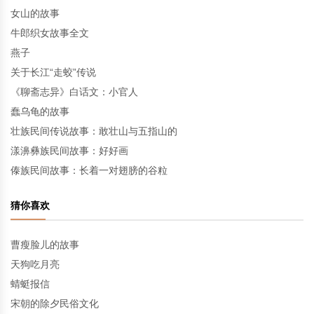
女山的故事
牛郎织女故事全文
燕子
关于长江“走蛟”传说
《聊斋志异》白话文：小官人
蠢乌龟的故事
壮族民间传说故事：敢壮山与五指山的
漾濞彝族民间故事：好好画
傣族民间故事：长着一对翅膀的谷粒
猜你喜欢
曹瘦脸儿的故事
天狗吃月亮
蜻蜓报信
宋朝的除夕民俗文化