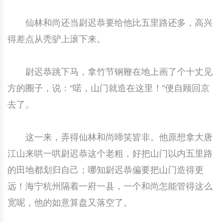
仙林和尚还当尉迟恭要给他比五里路还多，高兴
得差点从秃驴上滚下来。
尉迟恭跳下马，拿竹节钢鞭在地上画了个十丈见
方的圈子，说：“喏，山门就造在这里！”便自顾回京
去了。
这一来，弄得仙林和尚啼笑皆非。他原想拿大唐
江山来哄一哄尉迟恭这个老粗，好把山门以内五里路
的田地都划归自己；哪知尉迟恭偏要把山门造得更
远！海宁杭州隔着一府一县，一个和尚怎能管得这么
宽呢，他的如意算盘又落空了。