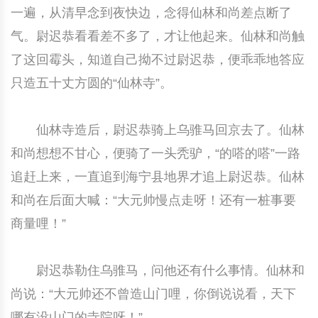
一遍，从清早念到夜快边，念得仙林和尚差点断了
气。尉迟恭看看差不多了，才让他起来。仙林和尚触
了这回霉头，知道自己拗不过尉迟恭，便乖乖地答应
只造五十丈方圆的“仙林寺”。
仙林寺造后，尉迟恭骑上乌骓马回京去了。仙林
和尚想想不甘心，便骑了一头秃驴，“的嗒的嗒”一路
追赶上来，一直追到海宁县地界才追上尉迟恭。仙林
和尚在后面大喊：“大元帅慢点走呀！还有一桩事要
商量哩！”
尉迟恭勒住乌骓马，问他还有什么事情。仙林和
尚说：“大元帅还不曾造山门哩，你倒说说看，天下
哪有没山门的寺院呀！”