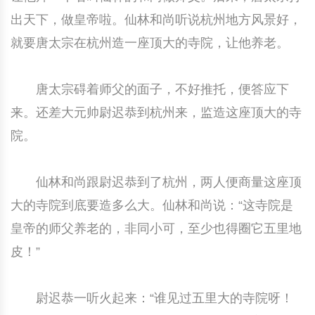
出天下，做皇帝啦。仙林和尚听说杭州地方风景好，
中国民俗时尚
扎染
中国民俗时尚
扎染
就要唐太宗在杭州造一座顶大的寺院，让他养老。
中国传统服饰
皮影
中国传统服饰
皮影
唐太宗碍着师父的面子，不好推托，便答应下
中华民居
木雕
中华民居
木雕
来。还差大元帅尉迟恭到杭州来，监造这座顶大的寺
中华文脉
紫砂壶
中华文脉
紫砂壶
院。
中国结
中国结
仙林和尚跟尉迟恭到了杭州，两人便商量这座顶
大的寺院到底要造多么大。仙林和尚说：“这寺院是
提线木偶
提线木偶
皇帝的师父养老的，非同小可，至少也得圈它五里地
剪纸艺术
剪纸艺术
皮！”
尉迟恭一听火起来：“谁见过五里大的寺院呀！