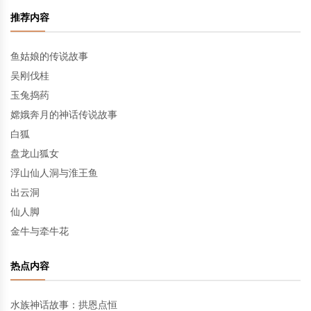
推荐内容
鱼姑娘的传说故事
吴刚伐桂
玉兔捣药
嫦娥奔月的神话传说故事
白狐
盘龙山狐女
浮山仙人洞与淮王鱼
出云洞
仙人脚
金牛与牵牛花
热点内容
水族神话故事：拱恩点恒