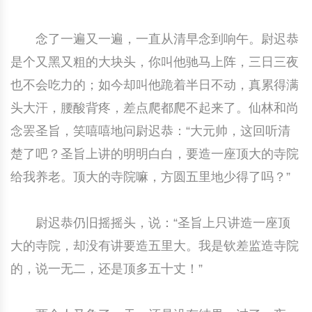
念了一遍又一遍，一直从清早念到响午。尉迟恭
是个又黑又粗的大块头，你叫他驰马上阵，三日三夜
也不会吃力的；如今却叫他跪着半日不动，真累得满
头大汗，腰酸背疼，差点爬都爬不起来了。仙林和尚
念罢圣旨，笑嘻嘻地问尉迟恭：“大元帅，这回听清
楚了吧？圣旨上讲的明明白白，要造一座顶大的寺院
给我养老。顶大的寺院嘛，方圆五里地少得了吗？”
尉迟恭仍旧摇摇头，说：“圣旨上只讲造一座顶
大的寺院，却没有讲要造五里大。我是钦差监造寺院
的，说一无二，还是顶多五十丈！”