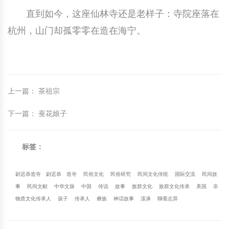
直到如今，这座仙林寺还是老样子：寺院座落在
杭州，山门却孤零零在造在海宁。
上一篇
：
茶祖宗
下一篇
：
蚕花娘子
标签：
尉迟恭造寺
尉迟恭
造寺
民俗文化
民俗研究
民间文化传统
国际交流
民间故
事
民间文献
中华文脉
中国
传说
故事
族群文化
族群文化传承
美国
非
物质文化传承人
孩子
传承人
彝族
神话故事
漾濞
聊斋志异