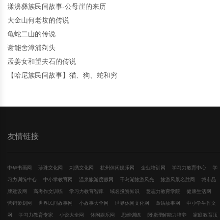
漾濞彝族民间故事-公母崖的来历
大金山何老坟的传说
龟蛇二山的传说
谢能舍漳浦剃头
孟姜女和望夫石的传说
【哈尼族民间故事】猫、狗、蛇和穷
友情链接
中华书画网
珍珠文化网
刺绣文化网
杭州休闲娱乐网
企业培训网
学习力教育中心
学
习力训练中心
中小学教育网
温泉旅游度假网
千岛湖旅游风光
旅游风景名胜网
城市品
牌建设网
高考作文训练
学习力教育智库
域名投资知识
意志力教育学院
健康生活网
营销策划网
世界民间故事网
小故事大全网
世界休闲文化网
童话故事网
中小学生作文
网
学习力教育专家
小说大全网
休闲娱乐网
思维训练
阅读理解能力培养
家庭教育顶