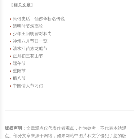
【
相关文章
】
民俗史话—仙佛争桥名传说
清明时节筑高坟
少年王阳明智对和尚
神州八月节日一览
清水江苗族龙船节
正月初三花山节
端午节
重阳节
腊八节
中国情人节习俗
版权声明
：文章观点仅代表作者观点，作为参考，不代表本站观
点。部分文章来源于网络，如果网站中图片和文字侵犯了您的版