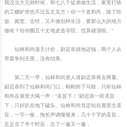
我没当大元帅时候，和七八个徒弟做生活，家里打铁
的工棚炉房也不过五丈见方！你一个老和尚，除了吃
饭、困觉、念经，又不做别样生活，要那么大的地方
做啥？给你圈五十丈地皮造寺院，也算碰顶啦。”
仙林和尚漫天计价，尉迟恭就地还钱，两个人从
早晨争到天黑，没有结果。
第二天一早，仙林和尚差人请尉迟恭再去商量。
尉迟恭到了仙林和尚门口，刚刚跨下马鞍，只听仙林
和尚在屋里大喝一声：“圣旨下！”尉迟恭一听圣旨
下，只好趴在地下磕头。仙林和尚笃定站在屋里念圣
旨，一字一板，拖长声调慢慢来，几十个字的圣旨，
足足念了半个时辰，念了一遍又一遍，