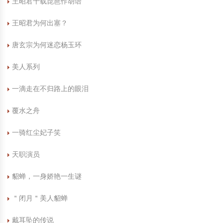
王昭君千载琵琶作胡语
中国民俗时尚
扎染
中国民俗时尚
扎染
王昭君为何出塞？
中国传统服饰
皮影
中国传统服饰
皮影
唐玄宗为何迷恋杨玉环
美人系列
中华民居
木雕
中华民居
木雕
一滴走在不归路上的眼泪
中华文脉
紫砂壶
中华文脉
紫砂壶
覆水之舟
中国结
中国结
一骑红尘妃子笑
提线木偶
提线木偶
天职演员
剪纸艺术
剪纸艺术
貂蝉，一身娇艳一生谜
＂闭月＂美人貂蝉
戴耳坠的传说