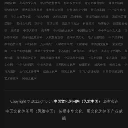
牌建设网
高考作文训练
学习力教育智库
域名投资知识
意志力教育学院
健康生活网
营销策划网
世界民间故事网
小故事大全网
世界休闲文化网
童话故事网
中小学生作文
网
学习力教育专家
小说大全网
休闲娱乐网
思维训练
阅读理解能力培养
家庭教育顶
层设计
爱情文化网
玩中学
笑话大王
高效学习方法
科技前沿
地理知识
股票投资知
识
思维谷
中华人物谱
高考季
中外历史文化网
中国茶文化网
中小学生作文大全
国
际教育观察
白手创业致富网
天赋教育观察
西湖风景文化
电子画册制作
中华武术网
教育趋势研究
科幻选刊
八卦晚报
天赋教育研究
天赋邂逅
中国酒文化网
宝宝成长
网
中国民间故事网
世界儿童文学网
宝岛期刊
教育百科
致富经
演讲与口才训练
高
考智库
现代家庭教育网
网络营销传播网
中国儿童文学网
中国文学网
成语辞典
国学
文化网
中华古诗词网
中华大辞典
世界民俗文化网
健康百科
清风传播
时尚文化
学
习力测评
文化艺术传播网
戏曲文化网
茶艺文化网
学习力训练知识
世界营销策划网
艺术传播网
民俗文化网
Copyright © 2022.gfhb.cn
中国文化休闲网（风雅中国）
版权所有
中国文化休闲网（风雅中国） 传播中华文化 用文化为休闲产业赋
能