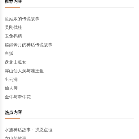
推荐内容
鱼姑娘的传说故事
吴刚伐桂
玉兔捣药
嫦娥奔月的神话传说故事
白狐
盘龙山狐女
浮山仙人洞与淮王鱼
出云洞
仙人脚
金牛与牵牛花
热点内容
水族神话故事：拱恩点恒
女山的故事