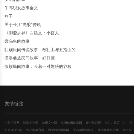
牛郎织女故事全文
燕子
关于长江“走蛟”传说
《聊斋志异》白话文：小官人
蠢乌龟的故事
壮族民间传说故事：敢壮山与五指山的
漾濞彝族民间故事：好好画
傣族民间故事：长着一对翅膀的谷粒
友情链接
中华书画网
珍珠文化网
刺绣文化网
杭州休闲娱乐网
企业培训网
学习力教育中心
学
习力训练中心
中小学教育网
温泉旅游度假网
千岛湖旅游风光
旅游风景名胜网
城市品