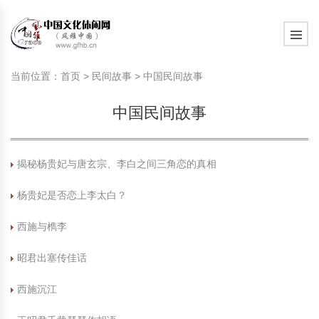
旅游民俗文化动态
中国民俗史话
中国古代休闲文化
中国传统节日
中国生肖文化
中国饮食文化
刺绣
中国民间故事
中国周易文化
现代家庭教育知识
旅游民俗文化动态
中国民俗史话
中国古代休闲文化
中国传统节日
中国生肖文化
中国饮食文化
刺绣
中国民间故事
中国周易文化
现代家庭教育知识
当前位置：
首页
>
民间故事
>
中国民间故事
社会热点新闻
中华民俗礼仪
文化休闲产业研究
国外传统节日
星座文化
国外饮食文化
年画
外国民间故事
中国风水文化
校园文化建设知识
社会热点新闻
中华民俗礼仪
文化休闲产业研究
国外传统节日
星座文化
国外饮食文化
年画
外国民间故事
中国风水文化
校园文化建设知识
中国民间故事
中国民俗趣谈
非物质文化遗产
风筝
中国宗教文化
学习力教育知识
返回首页
中国民俗趣谈
非物质文化遗产
风筝
中国宗教文化
学习力教育知识
中华姓氏文化
政策法律法规
漆器
苗族巫蛊文化
教育名家
中华姓氏文化
政策法律法规
漆器
苗族巫蛊文化
教育名家
揭秘杨贵妃与唐玄宗、李白之间三角恋的真相
杨贵妃是否恋上李太白？
中国民俗信仰
国外民俗趣谈
泥人
国外神秘文化
艺术百科
中国民俗信仰
国外民俗趣谈
泥人
国外神秘文化
艺术百科
西施与檇李
中国民俗禁忌
旅游出行知识
绸伞
中国性文化
生活百科
中国民俗禁忌
旅游出行知识
绸伞
中国性文化
生活百科
昭君出塞传佳话
中外婚俗文化
时尚休闲文化
灯笼
教育百科
中外婚俗文化
时尚休闲文化
灯笼
教育百科
西施沉江
中国民俗研究
国际交流
草编
其他百科
中国民俗研究
国际交流
草编
其他百科