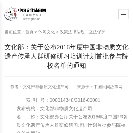
旅游民俗文化动态
中国民俗史话
中国古代休闲文化
中国传统节日
中国生肖文化
中国饮食文化
刺绣
中国民间故事
中国周易文化
现代家庭教育知识
旅游民俗文化动态
中国民俗史话
中国古代休闲文化
中国传统节日
中国生肖文化
中国饮食文化
刺绣
中国民间故事
中国周易文化
现代家庭教育知识
当前位置：
首页
>
休闲文化
>
政策法律法规 立法保护
社会热点新闻
中华民俗礼仪
文化休闲产业研究
国外传统节日
星座文化
国外饮食文化
年画
外国民间故事
中国风水文化
校园文化建设知识
社会热点新闻
中华民俗礼仪
文化休闲产业研究
国外传统节日
星座文化
国外饮食文化
年画
外国民间故事
中国风水文化
校园文化建设知识
文化部：关于公布2016年度中国非物质文化
中国民俗趣谈
非物质文化遗产
风筝
中国宗教文化
学习力教育知识
返回首页
中国民俗趣谈
非物质文化遗产
风筝
中国宗教文化
学习力教育知识
遗产传承人群研修研习培训计划首批参与院
校名单的通知
中华姓氏文化
政策法律法规
漆器
苗族巫蛊文化
教育名家
中华姓氏文化
政策法律法规
漆器
苗族巫蛊文化
教育名家
中国民俗信仰
国外民俗趣谈
泥人
国外神秘文化
艺术百科
中国民俗信仰
国外民俗趣谈
泥人
国外神秘文化
艺术百科
作者：文化部非物质文化遗产司 来源于：
中国民间故事网
中国民俗禁忌
旅游出行知识
绸伞
中国性文化
生活百科
中国民俗禁忌
旅游出行知识
绸伞
中国性文化
生活百科
索 引 号：000014348/2016-00001
发布机构：文化部非物质文化遗产司
中外婚俗文化
时尚休闲文化
灯笼
教育百科
中外婚俗文化
时尚休闲文化
灯笼
教育百科
名 称：文化部办公厅关于公布2016年度中国非物
质文化遗产传承人群研修研习培训计划首批参与院校
中国民俗研究
国际交流
草编
其他百科
中国民俗研究
国际交流
草编
其他百科