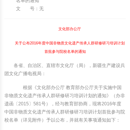
名单的通知
文 号：无
中国民俗时尚
扎染
中国民俗时尚
扎染
中国传统服饰
皮影
中国传统服饰
皮影
文化部办公厅
中华民居
木雕
中华民居
木雕
关于公布2016年度中国非物质文化遗产传承人群研修研习培训计划
首批参与院校名单的通知
中华文脉
紫砂壶
中华文脉
紫砂壶
各省、自治区、直辖市文化厅（局），新疆生产建设兵
中国结
中国结
团文化广播电视局：
提线木偶
提线木偶
根据《文化部办公厅 教育部办公厅关于实施中国
非物质文化遗产传承人群研修研习培训计划的通知》（办非
剪纸艺术
剪纸艺术
遗函〔2015〕581号），经与教育部协商，现将2016年度
中国非物质文化遗产传承人群研修研习培训计划首批参与院
校名单（详见附件）予以公布，并就有关事项通知如下：