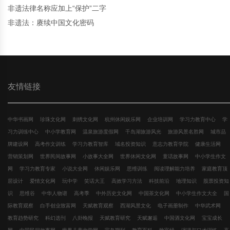
非遗法律名称应加上“保护”二字
非遗法：赓续中国文化密码
友情链接
中华书画网
珍珠文化网
刺绣文化网
杭州休闲娱乐网
企业培训网
学习力教育中心
学
习力训练中心
中小学教育网
温泉旅游度假网
千岛湖旅游风光
旅游风景名胜网
城市品
牌建设网
高考作文训练
学习力教育智库
域名投资知识
意志力教育学院
健康生活网
营销策划网
世界民间故事网
小故事大全网
世界休闲文化网
童话故事网
中小学生作文
网
学习力教育专家
小说大全网
休闲娱乐网
思维训练
阅读理解能力培养
家庭教育顶
层设计
爱情文化网
玩中学
笑话大王
高效学习方法
科技前沿
地理知识
股票投资知
识
思维谷
中华人物谱
高考季
中外历史文化网
中国茶文化网
中小学生作文大全
国
际教育观察
白手创业致富网
天赋教育观察
西湖风景文化
电子画册制作
中华武术网
教育趋势研究
科幻选刊
八卦晚报
天赋教育研究
天赋邂逅
中国酒文化网
宝宝成长