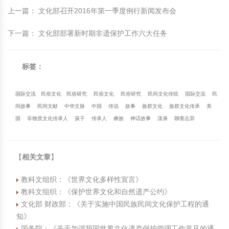
上一篇
：
文化部召开2016年第一季度例行新闻发布会
下一篇
：
文化部部署新时期非遗保护工作六大任务
标签：
国际交流
民俗文化
民俗研究
民俗文化
民俗研究
民间文化传统
国际交流
民
间故事
民间文献
中华文脉
中国
传说
故事
族群文化
族群文化传承
美
国
非物质文化传承人
孩子
传承人
彝族
神话故事
漾濞
聊斋志异
【
相关文章
】
教科文组织：《世界文化多样性宣言》
教科文组织：《保护世界文化和自然遗产公约》
文化部 财政部：《关于实施中国民族民间文化保护工程的通
知》
国务院：《关于加强我国世界文化遗产保护管理工作意见的通