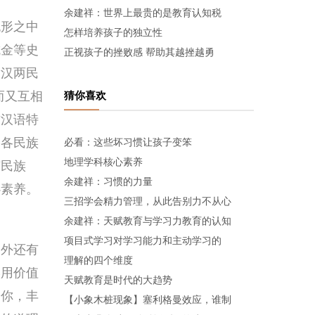
余建祥：世界上最贵的是教育认知税
形之中
怎样培养孩子的独立性
抗金等史
正视孩子的挫败感 帮助其越挫越勇
满汉两民
而又互相
猜你喜欢
方汉语特
，各民族
必看：这些坏习惯让孩子变笨
地理学科核心素养
有民族
余建祥：习惯的力量
心素养。
三招学会精力管理，从此告别力不从心
余建祥：天赋教育与学习力教育的认知
项目式学习对学习能力和主动学习的
外还有
理解的四个维度
实用价值
天赋教育是时代的大趋势
了你，丰
【小象木桩现象】塞利格曼效应，谁制