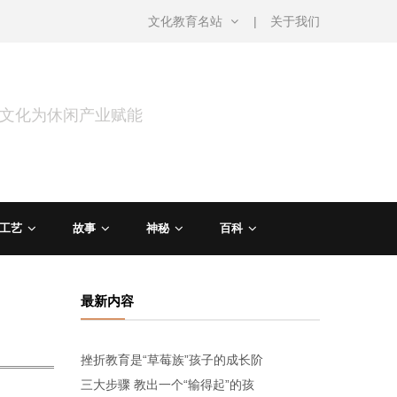
文化教育名站
关于我们
用文化为休闲产业赋能
工艺
故事
神秘
百科
最新内容
挫折教育是“草莓族”孩子的成长阶
三大步骤 教出一个“输得起”的孩