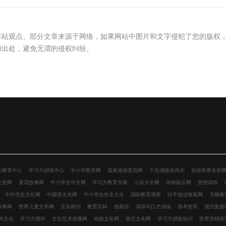
本站观点。部分文章来源于网络，如果网站中图片和文字侵犯了您的版权
和出处，避免无谓的侵权纠纷。
力教育中心
学习力训练中心
中小学教育网
温泉旅游度假网
千岛湖旅游风光
旅游风景名胜
文化网
童话故事网
中小学生作文网
学习力教育专家
小说大全网
休闲娱乐网
思维训练
中外历史文化网
中国茶文化网
中小学生作文大全
国际教育观察
白手创业致富网
天赋教
故事网
世界儿童文学网
宝岛期刊
教育百科
致富经
演讲与口才训练
高考智库
现代家庭
尚文化
学习力测评
文化艺术传播网
戏曲文化网
茶艺文化网
学习力训练知识
世界营销策