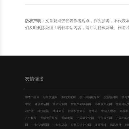
版权声明
：文章观点仅代表作者观点，作为参考，不代表
们及时删除处理！转载本站内容，请注明转载网址、作者
友情链接
中华书画网
珍珠文化网
刺绣文化网
杭州休闲娱乐网
企业培训网
学习
学院
健康生活网
营销策划网
世界民间故事网
小故事大全网
世界休闲
习方法
科技前沿
地理知识
股票投资知识
思维谷
中华人物谱
高考季
八卦晚报
天赋教育研究
天赋邂逅
中国酒文化网
宝宝成长网
中国民间
网
中华古诗词网
中华大辞典
世界民俗文化网
健康百科
清风传播
时