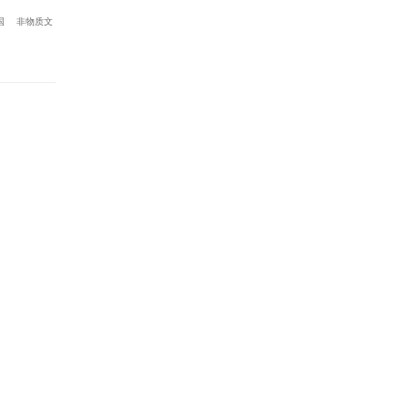
国
非物质文