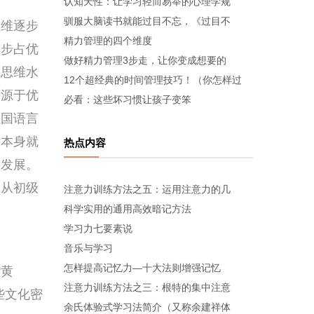
认知天性：让学习轻而易举的心理学规
驯服大脑读书就能过目不忘，《过目不
维逐步
精力管理的四个维度
逐步占优
做好精力管理3步走，让你变成想要的
或思维水
12个超经典的时间管理技巧！（你怎样过
来源于优
必看：这些坏习惯让孩子变笨
祖国语言
律本身就
热点内容
的发展。
是从初级
注意力训练方法之五：运用注意力的几
科学实用的通用高效暗记方法
学习力七要素说
音乐与学习
怎样提高记忆力—十大法则增强记忆
“黄
注意力训练方法之三：根特的集中注意
些文化密
余氏体验式学习法简介（又称余建祥体