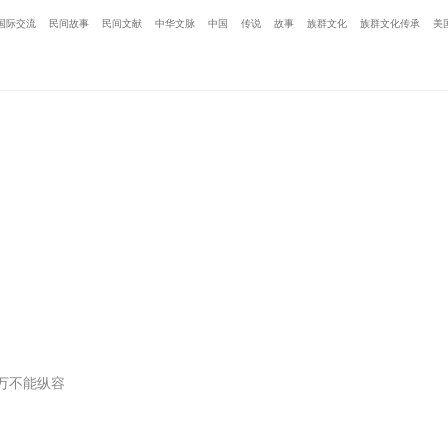
国际交流
民间故事
民间文献
中华文脉
中国
传说
故事
族群文化
族群文化传承
美
万不能纵容