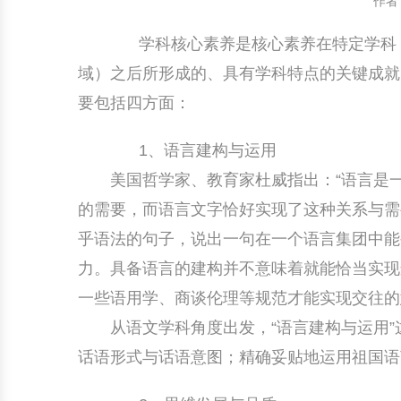
作者
中国民俗时尚
扎染
中国民俗时尚
扎染
学科核心素养是核心素养在特定学科（
域）之后所形成的、具有学科特点的关键成就
中国传统服饰
皮影
中国传统服饰
皮影
要包括四方面：
中华民居
木雕
中华民居
木雕
1、语言建构与运用
中华文脉
紫砂壶
中华文脉
紫砂壶
美国哲学家、教育家杜威指出：“语言是一
的需要，而语言文字恰好实现了这种关系与需
中国结
中国结
乎语法的句子，说出一句在一个语言集团中能
提线木偶
提线木偶
力。具备语言的建构并不意味着就能恰当实现
一些语用学、商谈伦理等规范才能实现交往的
剪纸艺术
剪纸艺术
从语文学科角度出发，“语言建构与运用”这
话语形式与话语意图；精确妥贴地运用祖国语