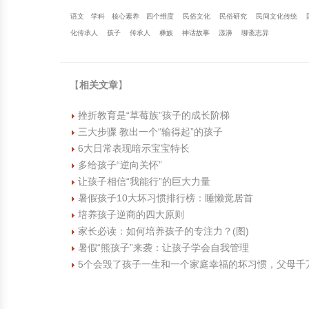
语文
学科
核心素养
四个维度
民俗文化
民俗研究
民间文化传统
化传承人
孩子
传承人
彝族
神话故事
漾濞
聊斋志异
【
相关文章
】
挫折教育是“草莓族”孩子的成长阶梯
三大步骤 教出一个“输得起”的孩子
6大日常表现暗示宝宝特长
多给孩子“逆向关怀”
让孩子相信“我能行”的巨大力量
暑假孩子10大坏习惯排行榜：睡懒觉居首
培养孩子逆商的四大原则
家长必读：如何培养孩子的专注力？(图)
暑假“熊孩子”来袭：让孩子学会自我管理
5个会毁了孩子一生和一个家庭幸福的坏习惯，父母千