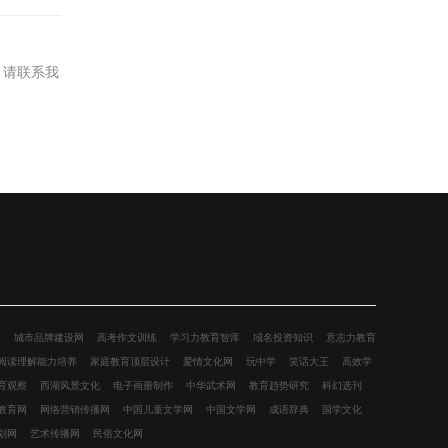
，请联系我
网
城市品牌建设网
高考作文训练
学习力教育智库
域名投资知识
意志力教育
阅读理解能力培养
家庭教育顶层设计
爱情文化网
玩中学
笑话大王
高效学
育观察
西湖风景文化
电子画册制作
中华武术网
教育趋势研究
科幻选刊
教育网
网络营销传播网
中国儿童文学网
中国文学网
成语辞典
国学文化
划网
艺术传播网
民俗文化网