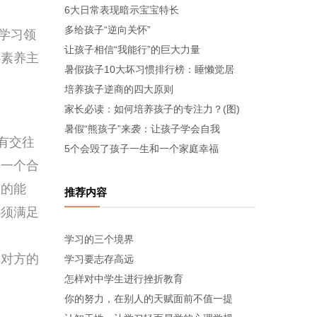
6大日常表现暗示宝宝特长
多给孩子“逆向关怀”
学习领
让孩子相信“我能行”的巨大力量
心素养主
暑假孩子10大坏习惯排行榜：睡懒觉居
培养孩子逆商的四大原则
家长必读：如何培养孩子的专注力？(图)
暑假“熊孩子”来袭：让孩子学会自我
有交往
5个会毁了孩子一生和一个家庭幸福
造一个合
有的能
推荐内容
必须满足
学习的三个境界
解对方的
学习要志存高远
怎样对中学生进行挫折教育
你的努力，在别人的天赋面前不值一提