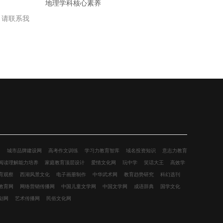
地理学科核心素养
，请联系我
网
城市品牌建设网
高考作文训练
学习力教育智库
域名投资知识
意志力教育
阅读理解能力培养
家庭教育顶层设计
爱情文化网
玩中学
笑话大王
高效学
育观察
西湖风景文化
电子画册制作
中华武术网
教育趋势研究
科幻选刊
教育网
网络营销传播网
中国儿童文学网
中国文学网
成语辞典
国学文化
划网
艺术传播网
民俗文化网