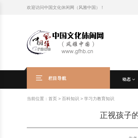
欢迎访问
中国文化休闲网（风雅中国）
！
旅游民俗文化动态
中国民俗史话
中国古代休闲文化
中国传统节日
中国生肖文化
中国饮食文化
刺绣
中国民间故事
中国周易文化
现代家庭教育知识
旅游民俗文化动态
中国民俗史话
中国古代休闲文化
中国传统节日
中国生肖文化
中国饮食文化
刺绣
中国民间故事
中国周易文化
现代家庭教育知识
社会热点新闻
中华民俗礼仪
文化休闲产业研究
国外传统节日
星座文化
国外饮食文化
年画
外国民间故事
中国风水文化
校园文化建设知识
社会热点新闻
中华民俗礼仪
文化休闲产业研究
国外传统节日
星座文化
国外饮食文化
年画
外国民间故事
中国风水文化
校园文化建设知识
中国民俗趣谈
非物质文化遗产
风筝
中国宗教文化
学习力教育知识
返回首页
中国民俗趣谈
非物质文化遗产
风筝
中国宗教文化
学习力教育知识
中华姓氏文化
政策法律法规
漆器
苗族巫蛊文化
教育名家
中华姓氏文化
政策法律法规
漆器
苗族巫蛊文化
教育名家
栏目导航
动态
中国民俗信仰
国外民俗趣谈
泥人
国外神秘文化
艺术百科
中国民俗信仰
国外民俗趣谈
泥人
国外神秘文化
艺术百科
当前位置：
首页
>
百科知识
>
学习力教育知识
中国民俗禁忌
旅游出行知识
绸伞
中国性文化
生活百科
中国民俗禁忌
旅游出行知识
绸伞
中国性文化
生活百科
正视孩子的
中外婚俗文化
时尚休闲文化
灯笼
教育百科
中外婚俗文化
时尚休闲文化
灯笼
教育百科
中国民俗研究
国际交流
草编
其他百科
中国民俗研究
国际交流
草编
其他百科