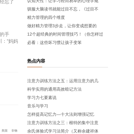
认知天性：让学习轻而易举的心理学规
经忘了
驯服大脑读书就能过目不忘，《过目不
精力管理的四个维度
做好精力管理3步走，让你变成想要的
的手
12个超经典的时间管理技巧！（你怎样过
：“妈妈
必看：这些坏习惯让孩子变笨
热点内容
注意力训练方法之五：运用注意力的几
科学实用的通用高效暗记方法
学习力七要素说
音乐与学习
怎样提高记忆力—十大法则增强记忆
注意力训练方法之三：根特的集中注意
余氏体验式学习法简介（又称余建祥体
美国
非物