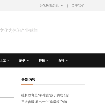
文化教育名站
关于我们
用文化为休闲产业赋能
工艺
故事
神秘
百科
最新内容
挫折教育是“草莓族”孩子的成长阶
三大步骤 教出一个“输得起”的孩