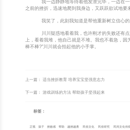
我一边静静地等待着他发泄完毕，一边在一旁
之前的挫折，迅速地爬到我身边，又跃跃欲试地要
我笑了，此刻我知道是帮他重新树立信心的时
川川疑惑地看着我，也许刚才的失败还有点让
上，看着我堆，他自己就是不堆。我也不着急，因
棒不棒?”川川就会拍起他的小手掌。
上一篇
：
适当挫折教育 培养宝宝坚强意志力
下一篇
：
游戏训练的方法 帮助孩子坚强起来
标签：
正视
孩子
挫败感
帮助
越挫越勇
民俗文化
民俗研究
民间文化传