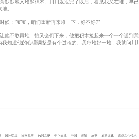
默默地又堆起积木。川川发泄完了以后，看见我又在堆，早已
来堆。
候：“宝宝，咱们重新再来堆一下，好不好?”
他不敢再堆，怕又会倒下来，他把积木捡起来一个一个递到我
为我知道他的心理调整是有个过程的。我每堆好一堆，我就问川川
统
国际交流
民间故事
民间文献
中华文脉
中国
传说
故事
族群文化
族群文化传承