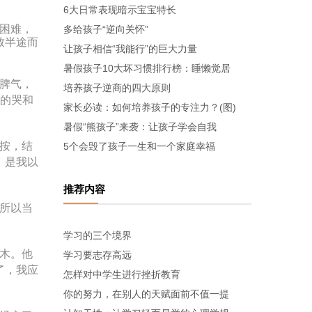
6大日常表现暗示宝宝特长
困难，
多给孩子“逆向关怀”
致半途而
让孩子相信“我能行”的巨大力量
暑假孩子10大坏习惯排行榜：睡懒觉居
脾气，
培养孩子逆商的四大原则
川的哭和
家长必读：如何培养孩子的专注力？(图)
暑假“熊孩子”来袭：让孩子学会自我
按，结
5个会毁了孩子一生和一个家庭幸福
，是我以
推荐内容
所以当
学习的三个境界
木。他
学习要志存高远
了，我应
怎样对中学生进行挫折教育
你的努力，在别人的天赋面前不值一提