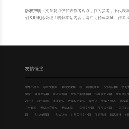
版权声明
：文章观点仅代表作者观点，作为参考，不代表
们及时删除处理！转载本站内容，请注明转载网址、作者
友情链接
中华书画网
珍珠文化网
刺绣文化网
杭州休闲娱乐网
企业培训网
学习
学院
健康生活网
营销策划网
世界民间故事网
小故事大全网
世界休闲
习方法
科技前沿
地理知识
股票投资知识
思维谷
中华人物谱
高考季
八卦晚报
天赋教育研究
天赋邂逅
中国酒文化网
宝宝成长网
中国民间
网
中华古诗词网
中华大辞典
世界民俗文化网
健康百科
清风传播
时