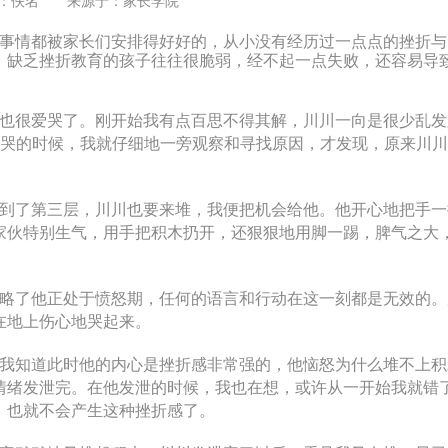
：佚名 来源于：
家长学院
事情都被家长们安排得好好的，从小没有经历过一点点的挫折与
，缺乏挫折教育的孩子往往很脆弱，经不起一点失败，还容易导
很爱哭了。刚开始我有点百思不得其解，川川一向是很少乱发
他哭的时候，我就仔细地一旁观察和寻找原因，才发现，原来川
了第三层，川川也要来堆，我便把机会给他。他开心地把手一
家伙特别生气，用手把积木扔开，还狠狠地用脚一踢，脾气之大
了他正处于愤怒期，任何的语言和行动在这一刻都是无效的。
在地上伤心地哭起来。
知道此时他的内心是挫折感非常强的，他恼怒为什么堆不上积
情绪发泄完。在他发泄的时候，我也在想，或许从一开始我就错
，也就不会产生这种挫折感了。