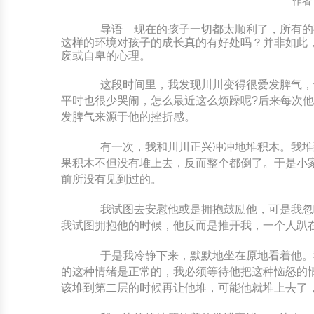
作者
中国民俗时尚
扎染
中国民俗时尚
扎染
导语
现在的孩子一切都太顺利了，所有的
这样的环境对孩子的成长真的有好处吗？并非如此
废或自卑的心理。
中国传统服饰
皮影
中国传统服饰
皮影
这段时间里，我发现川川变得很爱发脾气，也
中华民居
木雕
中华民居
木雕
平时也很少哭闹，怎么最近这么烦躁呢?后来每次
发脾气来源于他的挫折感。
中华文脉
紫砂壶
中华文脉
紫砂壶
有一次，我和川川正兴冲冲地堆积木。我堆到
果积木不但没有堆上去，反而整个都倒了。于是小
中国结
中国结
前所没有见到过的。
提线木偶
提线木偶
我试图去安慰他或是拥抱鼓励他，可是我忽略
我试图拥抱他的时候，他反而是推开我，一个人趴
剪纸艺术
剪纸艺术
于是我冷静下来，默默地坐在原地看着他。我
的这种情绪是正常的，我必须等待他把这种恼怒的
该堆到第二层的时候再让他堆，可能他就堆上去了