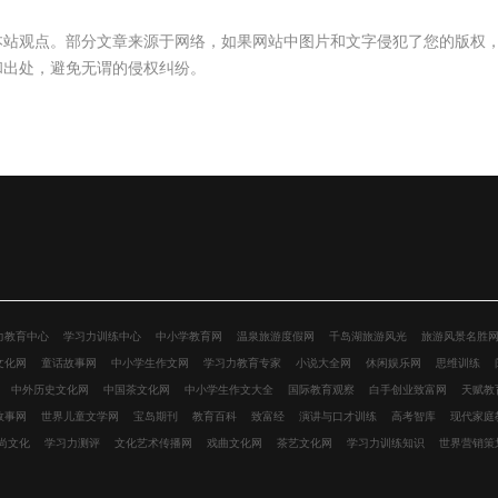
本站观点。部分文章来源于网络，如果网站中图片和文字侵犯了您的版权
和出处，避免无谓的侵权纠纷。
力教育中心
学习力训练中心
中小学教育网
温泉旅游度假网
千岛湖旅游风光
旅游风景名胜
文化网
童话故事网
中小学生作文网
学习力教育专家
小说大全网
休闲娱乐网
思维训练
中外历史文化网
中国茶文化网
中小学生作文大全
国际教育观察
白手创业致富网
天赋教
故事网
世界儿童文学网
宝岛期刊
教育百科
致富经
演讲与口才训练
高考智库
现代家庭
尚文化
学习力测评
文化艺术传播网
戏曲文化网
茶艺文化网
学习力训练知识
世界营销策