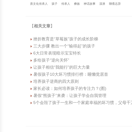
质文化传承人
孩子
传承人
彝族
神话故事
漾濞
聊斋志异
【
相关文章
】
挫折教育是“草莓族”孩子的成长阶梯
三大步骤 教出一个“输得起”的孩子
6大日常表现暗示宝宝特长
多给孩子“逆向关怀”
让孩子相信“我能行”的巨大力量
暑假孩子10大坏习惯排行榜：睡懒觉居首
培养孩子逆商的四大原则
家长必读：如何培养孩子的专注力？(图)
暑假“熊孩子”来袭：让孩子学会自我管理
5个会毁了孩子一生和一个家庭幸福的坏习惯，父母千