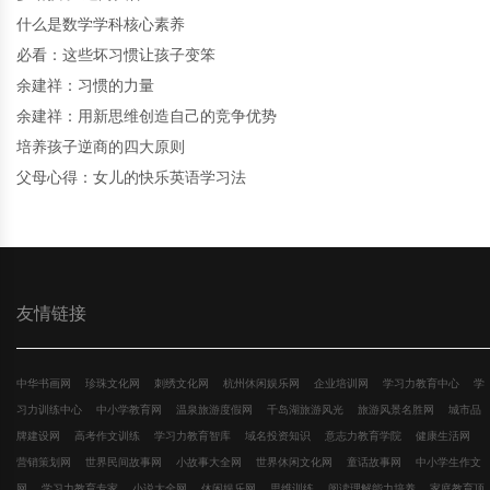
什么是数学学科核心素养
必看：这些坏习惯让孩子变笨
余建祥：习惯的力量
余建祥：用新思维创造自己的竞争优势
培养孩子逆商的四大原则
父母心得：女儿的快乐英语学习法
友情链接
中华书画网
珍珠文化网
刺绣文化网
杭州休闲娱乐网
企业培训网
学习力教育中心
学
习力训练中心
中小学教育网
温泉旅游度假网
千岛湖旅游风光
旅游风景名胜网
城市品
牌建设网
高考作文训练
学习力教育智库
域名投资知识
意志力教育学院
健康生活网
营销策划网
世界民间故事网
小故事大全网
世界休闲文化网
童话故事网
中小学生作文
网
学习力教育专家
小说大全网
休闲娱乐网
思维训练
阅读理解能力培养
家庭教育顶