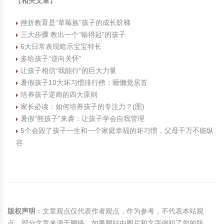
【
相关文章
】
挫折教育是“草莓族”孩子的成长阶梯
三大步骤 教出一个“输得起”的孩子
6大日常表现暗示宝宝特长
多给孩子“逆向关怀”
让孩子相信“我能行”的巨大力量
暑假孩子10大坏习惯排行榜：睡懒觉居首
培养孩子逆商的四大原则
家长必读：如何培养孩子的专注力？(图)
暑假“熊孩子”来袭：让孩子学会自我管理
5个会毁了孩子一生和一个家庭幸福的坏习惯，父母千万不能纵
容
版权声明
：文章观点仅代表作者观点，作为参考，不代表本站观
点。部分文章来源于网络，如果网站中图片和文字侵犯了您的版