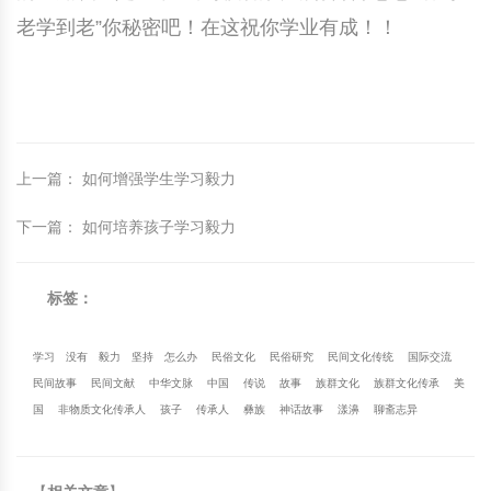
老学到老”你秘密吧！在这祝你学业有成！！
上一篇
：
如何增强学生学习毅力
下一篇
：
如何培养孩子学习毅力
标签：
学习
没有
毅力
坚持
怎么办
民俗文化
民俗研究
民间文化传统
国际交流
民间故事
民间文献
中华文脉
中国
传说
故事
族群文化
族群文化传承
美
国
非物质文化传承人
孩子
传承人
彝族
神话故事
漾濞
聊斋志异