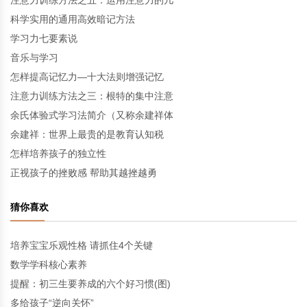
注意力训练方法之五：运用注意力的几
科学实用的通用高效暗记方法
学习力七要素说
音乐与学习
怎样提高记忆力—十大法则增强记忆
注意力训练方法之三：根特的集中注意
余氏体验式学习法简介（又称余建祥体
余建祥：世界上最贵的是教育认知税
怎样培养孩子的独立性
正视孩子的挫败感 帮助其越挫越勇
猜你喜欢
培养宝宝乐观性格 请抓住4个关键
数学学科核心素养
提醒：初三生要养成的六个好习惯(图)
多给孩子“逆向关怀”