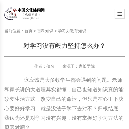
旅游民俗文化动态
中国民俗史话
中国古代休闲文化
中国传统节日
中国生肖文化
中国饮食文化
刺绣
中国民间故事
中国周易文化
现代家庭教育知识
旅游民俗文化动态
中国民俗史话
中国古代休闲文化
中国传统节日
中国生肖文化
中国饮食文化
刺绣
中国民间故事
中国周易文化
现代家庭教育知识
当前位置：
首页
>
百科知识
>
学习力教育知识
社会热点新闻
中华民俗礼仪
文化休闲产业研究
国外传统节日
星座文化
国外饮食文化
年画
外国民间故事
中国风水文化
校园文化建设知识
社会热点新闻
中华民俗礼仪
文化休闲产业研究
国外传统节日
星座文化
国外饮食文化
年画
外国民间故事
中国风水文化
校园文化建设知识
对学习没有毅力坚持怎么办？
中国民俗趣谈
非物质文化遗产
风筝
中国宗教文化
学习力教育知识
返回首页
中国民俗趣谈
非物质文化遗产
风筝
中国宗教文化
学习力教育知识
中华姓氏文化
政策法律法规
漆器
苗族巫蛊文化
教育名家
中华姓氏文化
政策法律法规
漆器
苗族巫蛊文化
教育名家
作者：佚名 来源于：
家长学院
这应该是大多数学生都会遇到的问题。老师
中国民俗信仰
国外民俗趣谈
泥人
国外神秘文化
艺术百科
中国民俗信仰
国外民俗趣谈
泥人
国外神秘文化
艺术百科
和家长讲的大道理其实都懂，自己也知道知识真的能
中国民俗禁忌
旅游出行知识
绸伞
中国性文化
生活百科
中国民俗禁忌
旅游出行知识
绸伞
中国性文化
生活百科
改变生活方式，改变自己的命运，但只是在心里下决
心要好好学习，就是没法子学下去对不？归根结底，
中外婚俗文化
时尚休闲文化
灯笼
教育百科
中外婚俗文化
时尚休闲文化
灯笼
教育百科
我认为还是对学习没有兴趣，没有掌握好学习方法的
中国民俗研究
国际交流
草编
其他百科
中国民俗研究
国际交流
草编
其他百科
原因对吧？