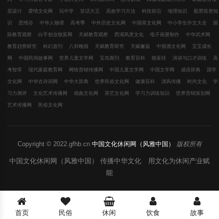
层设计
爱情文化网
玩中学
笑话大王
高效学习方法
科技前沿
地理知识
股票投资知
识
思维谷
中华人物谱
高考季
中外历史文化网
中国茶文化网
中小学生作文大全
国
际教育观察
白手创业致富网
天赋教育观察
西湖风景文化
电子画册制作
中华武术网
教育趋势研究
科幻选刊
八卦晚报
天赋教育研究
天赋邂逅
中国酒文化网
宝宝成长
网
中国民间故事网
世界儿童文学网
宝岛期刊
教育百科
致富经
演讲与口才训练
高
考智库
现代家庭教育网
网络营销传播网
中国儿童文学网
中国文学网
成语辞典
国学
文化网
中华古诗词网
中华大辞典
世界民俗文化网
健康百科
清风传播
时尚文化
学
习力测评
文化艺术传播网
戏曲文化网
茶艺文化网
学习力训练知识
世界营销策划网
艺术传播网
民俗文化网
Copyright © 2022.gfhb.cn
中国文化休闲网（风雅中国）
版权所有
中国文化休闲网（风雅中国） 传播中华文化 用文化为休闲产业赋
能
首页
民俗
休闲
饮食
故事