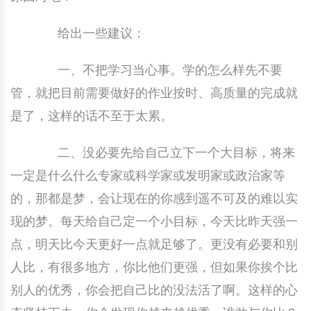
中国民俗时尚
扎染
中国民俗时尚
扎染
给出一些建议：
中国传统服饰
皮影
中国传统服饰
皮影
一、不把学习当心事。学的怎么样先不要
管，就把目前需要做好的作业按时、高质量的完成就
中华民居
木雕
中华民居
木雕
是了，这样的话不至于太累。
中华文脉
紫砂壶
中华文脉
紫砂壶
二、没必要先给自己立下一个大目标，将来
中国结
中国结
一定是什么什么专家或科学家或发明家或政治家等
的，那都是梦，会让现在的你感到遥不可及的难以实
提线木偶
提线木偶
现的梦。每天给自己定一个小目标，今天比昨天强一
剪纸艺术
剪纸艺术
点，明天比今天更好一点就足够了。更没有必要和别
人比，有很多地方，你比他们更强，但如果你挨个比
别人的优秀，你会把自己比的没法活了啊。这样的心