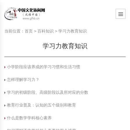
旅游民俗文化动态
中国民俗史话
中国古代休闲文化
中国传统节日
中国生肖文化
中国饮食文化
刺绣
中国民间故事
中国周易文化
现代家庭教育知识
旅游民俗文化动态
中国民俗史话
中国古代休闲文化
中国传统节日
中国生肖文化
中国饮食文化
刺绣
中国民间故事
中国周易文化
现代家庭教育知识
当前位置：
首页
>
百科知识
>
学习力教育知识
社会热点新闻
中华民俗礼仪
文化休闲产业研究
国外传统节日
星座文化
国外饮食文化
年画
外国民间故事
中国风水文化
校园文化建设知识
社会热点新闻
中华民俗礼仪
文化休闲产业研究
国外传统节日
星座文化
国外饮食文化
年画
外国民间故事
中国风水文化
校园文化建设知识
学习力教育知识
中国民俗趣谈
非物质文化遗产
风筝
中国宗教文化
学习力教育知识
返回首页
中国民俗趣谈
非物质文化遗产
风筝
中国宗教文化
学习力教育知识
中华姓氏文化
政策法律法规
漆器
苗族巫蛊文化
教育名家
中华姓氏文化
政策法律法规
漆器
苗族巫蛊文化
教育名家
小学阶段应该养成的学习习惯和生活习惯
怎样理解学习力？
中国民俗信仰
国外民俗趣谈
泥人
国外神秘文化
艺术百科
中国民俗信仰
国外民俗趣谈
泥人
国外神秘文化
艺术百科
学习的初级阶段、高级阶段以及所对应的分数
中国民俗禁忌
旅游出行知识
绸伞
中国性文化
生活百科
中国民俗禁忌
旅游出行知识
绸伞
中国性文化
生活百科
教育行业普及：认知的五个级别和教育
中外婚俗文化
时尚休闲文化
灯笼
教育百科
中外婚俗文化
时尚休闲文化
灯笼
教育百科
什么是数学学科核心素养
中国民俗研究
国际交流
草编
其他百科
中国民俗研究
国际交流
草编
其他百科