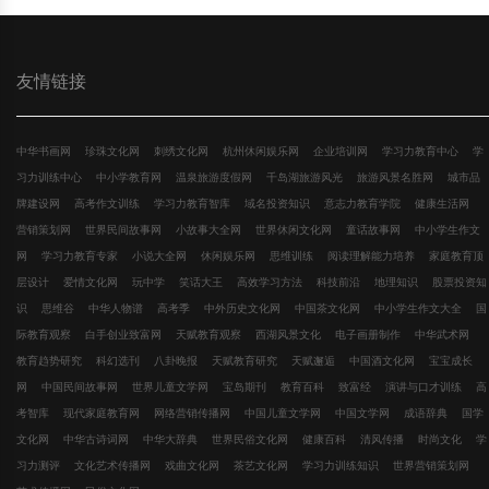
友情链接
中华书画网
珍珠文化网
刺绣文化网
杭州休闲娱乐网
企业培训网
学习力教育中心
学
习力训练中心
中小学教育网
温泉旅游度假网
千岛湖旅游风光
旅游风景名胜网
城市品
牌建设网
高考作文训练
学习力教育智库
域名投资知识
意志力教育学院
健康生活网
营销策划网
世界民间故事网
小故事大全网
世界休闲文化网
童话故事网
中小学生作文
网
学习力教育专家
小说大全网
休闲娱乐网
思维训练
阅读理解能力培养
家庭教育顶
层设计
爱情文化网
玩中学
笑话大王
高效学习方法
科技前沿
地理知识
股票投资知
识
思维谷
中华人物谱
高考季
中外历史文化网
中国茶文化网
中小学生作文大全
国
际教育观察
白手创业致富网
天赋教育观察
西湖风景文化
电子画册制作
中华武术网
教育趋势研究
科幻选刊
八卦晚报
天赋教育研究
天赋邂逅
中国酒文化网
宝宝成长
网
中国民间故事网
世界儿童文学网
宝岛期刊
教育百科
致富经
演讲与口才训练
高
考智库
现代家庭教育网
网络营销传播网
中国儿童文学网
中国文学网
成语辞典
国学
文化网
中华古诗词网
中华大辞典
世界民俗文化网
健康百科
清风传播
时尚文化
学
习力测评
文化艺术传播网
戏曲文化网
茶艺文化网
学习力训练知识
世界营销策划网