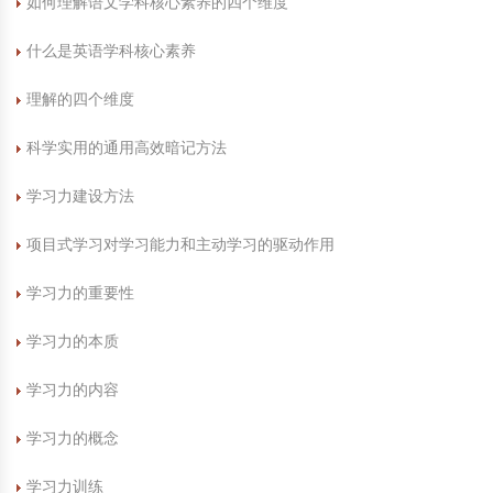
如何理解语文学科核心素养的四个维度
中国民俗时尚
扎染
中国民俗时尚
扎染
什么是英语学科核心素养
中国传统服饰
皮影
中国传统服饰
皮影
理解的四个维度
科学实用的通用高效暗记方法
中华民居
木雕
中华民居
木雕
学习力建设方法
中华文脉
紫砂壶
中华文脉
紫砂壶
项目式学习对学习能力和主动学习的驱动作用
中国结
中国结
学习力的重要性
提线木偶
提线木偶
学习力的本质
剪纸艺术
剪纸艺术
学习力的内容
学习力的概念
学习力训练