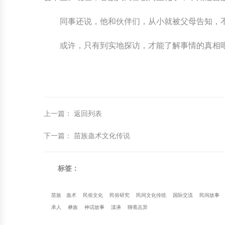
同事还说，他和伙伴们，从小就被父母告知，
或许，只有到实地探访，才能了解事情的真相
上一篇
：
返回列表
下一篇
：
苗族蛊术文化传说
标签：
苗族
蛊术
民俗文化
民俗研究
民间文化传统
国际交流
民间故事
承人
彝族
神话故事
漾濞
聊斋志异