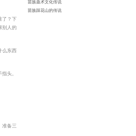
苗族蛊术文化传说
苗族踩花山的传说
谁了？下
解别人的
什么东西
手指头。
，准备三