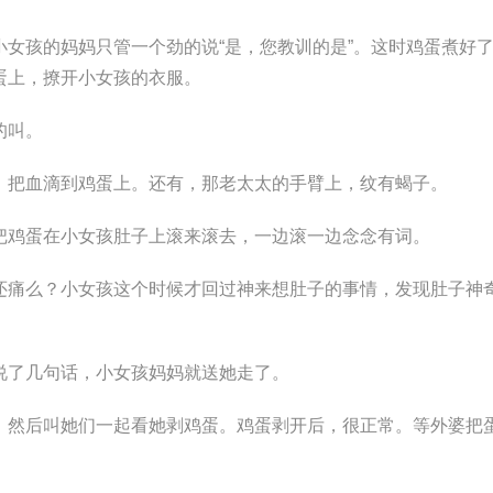
女孩的妈妈只管一个劲的说“是，您教训的是”。这时鸡蛋煮好
蛋上，撩开小女孩的衣服。
的叫。
，把血滴到鸡蛋上。还有，那老太太的手臂上，纹有蝎子。
把鸡蛋在小女孩肚子上滚来滚去，一边滚一边念念有词。
还痛么？小女孩这个时候才回过神来想肚子的事情，发现肚子神
说了几句话，小女孩妈妈就送她走了。
，然后叫她们一起看她剥鸡蛋。鸡蛋剥开后，很正常。等外婆把