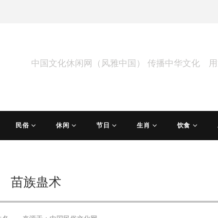
中国文化休闲网（风雅中国） 传播中华文化 
民俗
休闲
节日
生肖
饮食
苗族蛊术