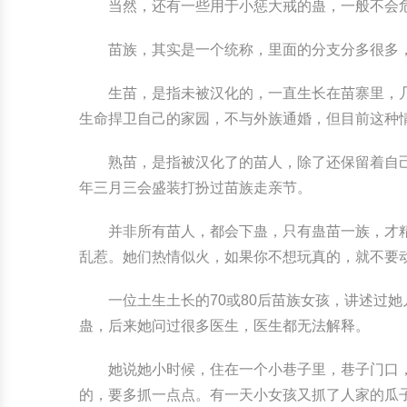
当然，还有一些用于小惩大戒的蛊，一般不会
苗族，其实是一个统称，里面的分支分多很多
生苗，是指未被汉化的，一直生长在苗寨里，
生命捍卫自己的家园，不与外族通婚，但目前这种
熟苗，是指被汉化了的苗人，除了还保留着自
年三月三会盛装打扮过苗族走亲节。
并非所有苗人，都会下蛊，只有蛊苗一族，才
乱惹。她们热情似火，如果你不想玩真的，就不要
一位土生土长的70或80后苗族女孩，讲述过
蛊，后来她问过很多医生，医生都无法解释。
她说她小时候，住在一个小巷子里，巷子门口
的，要多抓一点点。有一天小女孩又抓了人家的瓜