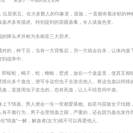
佚名 来源于：
中国民俗文化网
回，位居第五。在大多数人的印象里，苗族，一直都有着浓郁的神
族蛊术多有描述。特别提到的苗疆蛊毒，令人谈蛊色变。
国的降头术并称为东南亚三大邪术。
成对的，种下后，当有一方背叛后，另一方就会自杀，让体内蛊
变到战争中。
，即蜈蚣，蝎子，蛇，蟾蜍，壁虎，放在一个蛊盅里，使其互相
繁殖出多个蛊虫，便可令这些虫子去攻击他人。将这虫蛊以特殊
活蛊，直接用虫子攻击的，也有死蛊，让人不经意间中蛊。
身上下情蛊。男人便会一生一世都爱慕她。如若与苗族女子结婚
人有不雅行为，男子会受情蛊之困，严重的，还会因为蛊虫发作
但“情蛊”一解，解蛊者(女方)就不可以再爱他人。