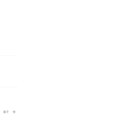
。
孩子
传