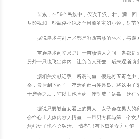
作者：
中国民俗时尚
扎染
中国民俗时尚
扎染
苗族，在56个民族中，仅次于汉、壮、满、
从影视和一些武侠小说及至目前的玄幻小说，对苗
中国传统服饰
皮影
中国传统服饰
皮影
据说蛊术与赶尸术都是湘西苗族的巫术，与泰
中华民居
木雕
中华民居
木雕
苗族蛊术起初只是用于苗族情人之间，蛊都是
中华文脉
紫砂壶
中华文脉
紫砂壶
另外一只也飞出体内，让负心人死去。后来逐渐演
中国结
中国结
据相关文献记载，所谓制蛊，便是将五毒之虫
杀，最后剩下的唯一存活的毒虫便是蛊。将这虫子
提线木偶
提线木偶
干磨碎之后，辅以其他草药，便制成了蛊毒。既有
剪纸艺术
剪纸艺术
据说只要被苗女看上的男人，女子会在男人的
会给心上人体内放入情蛊，一旦男方再与第二个女
然那女子也不会独活。“情蛊”只有下蛊的女方可解，