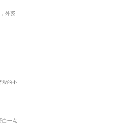
了，外婆
奇般的不
蛋白一点