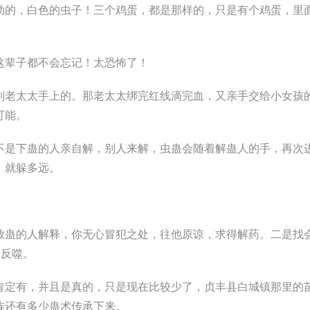
动的，白色的虫子！三个鸡蛋，都是那样的，只是有个鸡蛋，里
这辈子都不会忘记！太恐怖了！
到老太太手上的。那老太太绑完红线滴完血，又亲手交给小女孩
可能。
不是下蛊的人亲自解，别人来解，虫蛊会随着解蛊人的手，再次
，就躲多远。
放蛊的人解释，你无心冒犯之处，往他原谅，求得解药。二是找
被反噬。
肯定有，并且是真的，只是现在比较少了，贞丰县白城镇那里的
族还有多少蛊术传承下来。