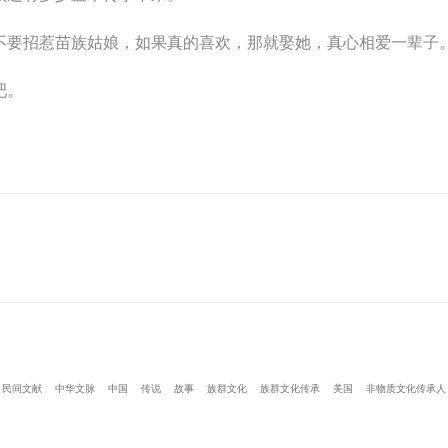
不要招惹苗族姑娘，如果真的喜欢，那就娶她，真心相爱一辈子
吧。
民间文献
中华文脉
中国
传说
故事
族群文化
族群文化传承
美国
非物质文化传承人