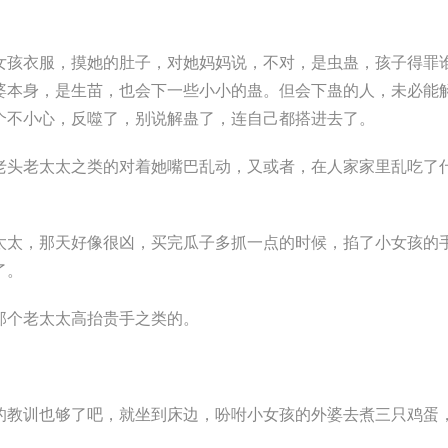
女孩衣服，摸她的肚子，对她妈妈说，不对，是虫蛊，孩子得罪
婆本身，是生苗，也会下一些小小的蛊。但会下蛊的人，未必能
个不小心，反噬了，别说解蛊了，连自己都搭进去了。
老头老太太之类的对着她嘴巴乱动，又或者，在人家家里乱吃了
太太，那天好像很凶，买完瓜子多抓一点的时候，掐了小女孩的
了。
那个老太太高抬贵手之类的。
的教训也够了吧，就坐到床边，吩咐小女孩的外婆去煮三只鸡蛋