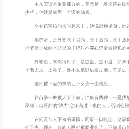
本来应该是蛋黄部分的，竟然是一堆堆还在蠕
少些，估计是最后一个滚的鸡蛋。
小女孩害怕的大叫起来！，她说那种场面，她
那鸡蛋，是外婆亲手买的，亲手煮的，亲手放
外婆亲手放到水盆里的！绝对不存在鸡蛋被掉包的
外婆说，果然猜对了，是虫蛊。这个蛊，如果
个老太太，太毒了。要小女孩以后看见她，有多远
这件被下蛊的事情让小女孩一生难忘。
在苗寨一般被人下了蛊，治蛊有两种，一是找
巫师，但巫师的“法力”必须高过下蛊的人，否则会
在问及苗人下蛊的事情，同事一口咬定，这事
会下蛊。现在，各族人民都被商业化了，不知道苗