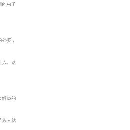
面的虫子
的外婆，
进入。这
会解蛊的
苗族人就