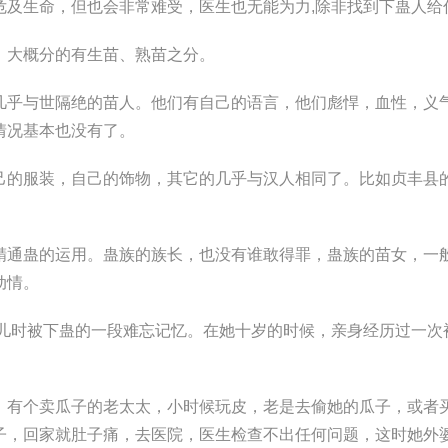
危及生命，但也会非常难受，医生也无能为力,除非找到下蛊人给
，大概分的有生苗、熟苗之分。
几乎与世隔绝的苗人。他们有自己的语言，他们彪悍，血性，义
情况基本也没有了。
己的服装，自己的饰物，其它的几乎与汉人相同了。比如贞丰县
精通蛊的运用。蛊族的族长，也没有谁敢得罪，蛊族的苗女，一
动情。
她儿时被下蛊的一段难忘记忆。在她十岁的时候，亲身经历过一次
，有个卖瓜子的老太太，小时候玩皮，老是去偷她的瓜子，或者
子，回家就肚子痛，去医院，医生检查不出任何问题，这时她外