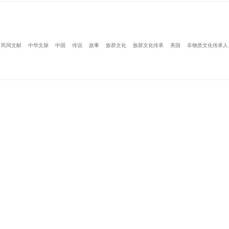
民间文献
中华文脉
中国
传说
故事
族群文化
族群文化传承
美国
非物质文化传承人