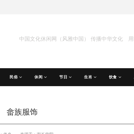
中国文化休闲网（风雅中国） 传播中华文化 
民俗
休闲
节日
生肖
饮食
畲族服饰