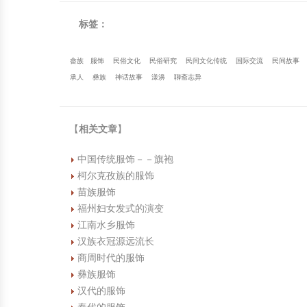
标签：
畲族
服饰
民俗文化
民俗研究
民间文化传统
国际交流
民间故事
承人
彝族
神话故事
漾濞
聊斋志异
【
相关文章
】
中国传统服饰－－旗袍
柯尔克孜族的服饰
苗族服饰
福州妇女发式的演变
江南水乡服饰
汉族衣冠源远流长
商周时代的服饰
彝族服饰
汉代的服饰