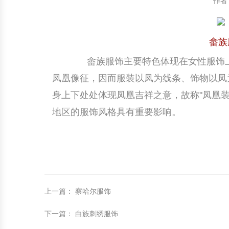
作者
中国民俗时尚
扎染
中国民俗时尚
扎染
畲族
中国传统服饰
皮影
中国传统服饰
皮影
畲族服饰主要特色体现在女性服饰上
中华民居
木雕
中华民居
木雕
凤凰像征，因而服装以凤为线条、饰物以凤
身上下处处体现凤凰吉祥之意，故称"凤凰
中华文脉
紫砂壶
中华文脉
紫砂壶
地区的服饰风格具有重要影响。
中国结
中国结
提线木偶
提线木偶
剪纸艺术
剪纸艺术
上一篇
：
察哈尔服饰
下一篇
：
白族刺绣服饰