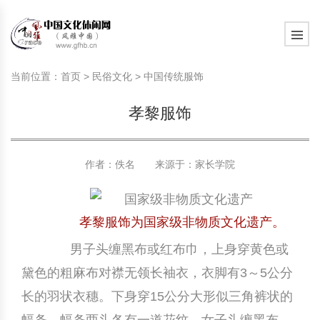
旅游民俗文化动态
中国民俗史话
中国古代休闲文化
中国传统节日
中国生肖文化
中国饮食文化
刺绣
中国民间故事
中国周易文化
现代家庭教育知识
旅游民俗文化动态
中国民俗史话
中国古代休闲文化
中国传统节日
中国生肖文化
中国饮食文化
刺绣
中国民间故事
中国周易文化
现代家庭教育知识
当前位置：
首页
>
民俗文化
>
中国传统服饰
社会热点新闻
中华民俗礼仪
文化休闲产业研究
国外传统节日
星座文化
国外饮食文化
年画
外国民间故事
中国风水文化
校园文化建设知识
社会热点新闻
中华民俗礼仪
文化休闲产业研究
国外传统节日
星座文化
国外饮食文化
年画
外国民间故事
中国风水文化
校园文化建设知识
孝黎服饰
中国民俗趣谈
非物质文化遗产
风筝
中国宗教文化
学习力教育知识
返回首页
中国民俗趣谈
非物质文化遗产
风筝
中国宗教文化
学习力教育知识
中华姓氏文化
政策法律法规
漆器
苗族巫蛊文化
教育名家
中华姓氏文化
政策法律法规
漆器
苗族巫蛊文化
教育名家
作者：佚名 来源于：
家长学院
中国民俗信仰
国外民俗趣谈
泥人
国外神秘文化
艺术百科
中国民俗信仰
国外民俗趣谈
泥人
国外神秘文化
艺术百科
孝黎服饰为国家级非物质文化遗产。
中国民俗禁忌
旅游出行知识
绸伞
中国性文化
生活百科
中国民俗禁忌
旅游出行知识
绸伞
中国性文化
生活百科
男子头缠黑布或红布巾，上身穿黄色或
黛色的粗麻布对襟无领长袖衣，衣脚有3～5公分
中外婚俗文化
时尚休闲文化
灯笼
教育百科
中外婚俗文化
时尚休闲文化
灯笼
教育百科
长的羽状衣穗。下身穿15公分大形似三角裤状的
中国民俗研究
国际交流
草编
其他百科
中国民俗研究
国际交流
草编
其他百科