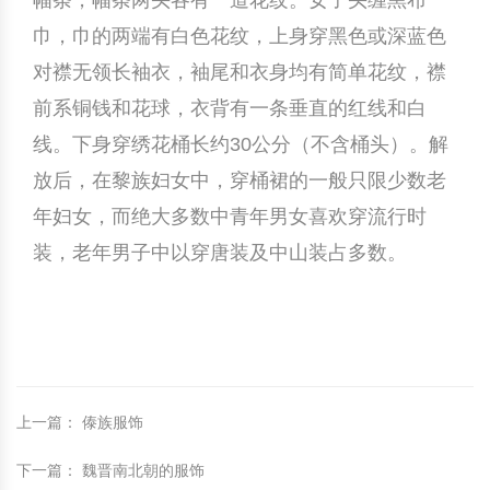
幅条，幅条两头各有一道花纹。女子头缠黑布
巾，巾的两端有白色花纹，上身穿黑色或深蓝色
中国民俗时尚
扎染
中国民俗时尚
扎染
对襟无领长袖衣，袖尾和衣身均有简单花纹，襟
中国传统服饰
皮影
中国传统服饰
皮影
前系铜钱和花球，衣背有一条垂直的红线和白
线。下身穿绣花桶长约30公分（不含桶头）。解
中华民居
木雕
中华民居
木雕
放后，在黎族妇女中，穿桶裙的一般只限少数老
中华文脉
紫砂壶
中华文脉
紫砂壶
年妇女，而绝大多数中青年男女喜欢穿流行时
装，老年男子中以穿唐装及中山装占多数。
中国结
中国结
提线木偶
提线木偶
剪纸艺术
剪纸艺术
上一篇
：
傣族服饰
下一篇
：
魏晋南北朝的服饰