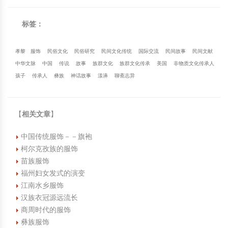
标签：
孝黎
服饰
民俗文化
民俗研究
民间文化传统
国际交流
民间故事
民间文献
中华文脉
中国
传说
故事
族群文化
族群文化传承
美国
非物质文化传承人
孩子
传承人
彝族
神话故事
漾濞
聊斋志异
【
相关文章
】
中国传统服饰－－旗袍
柯尔克孜族的服饰
苗族服饰
福州妇女发式的演变
江南水乡服饰
汉族衣冠源远流长
商周时代的服饰
彝族服饰