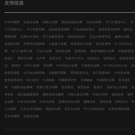
友情链接
中华书画网
珍珠文化网
刺绣文化网
杭州休闲娱乐网
企业培训网
学习力教育中心
学
习力训练中心
中小学教育网
温泉旅游度假网
千岛湖旅游风光
旅游风景名胜网
城市品
牌建设网
高考作文训练
学习力教育智库
域名投资知识
意志力教育学院
健康生活网
营销策划网
世界民间故事网
小故事大全网
世界休闲文化网
童话故事网
中小学生作文
网
学习力教育专家
小说大全网
休闲娱乐网
思维训练
阅读理解能力培养
家庭教育顶
层设计
爱情文化网
玩中学
笑话大王
高效学习方法
科技前沿
地理知识
股票投资知
识
思维谷
中华人物谱
高考季
中外历史文化网
中国茶文化网
中小学生作文大全
国
际教育观察
白手创业致富网
天赋教育观察
西湖风景文化
电子画册制作
中华武术网
教育趋势研究
科幻选刊
八卦晚报
天赋教育研究
天赋邂逅
中国酒文化网
宝宝成长
网
中国民间故事网
世界儿童文学网
宝岛期刊
教育百科
致富经
演讲与口才训练
高
考智库
现代家庭教育网
网络营销传播网
中国儿童文学网
中国文学网
成语辞典
国学
文化网
中华古诗词网
中华大辞典
世界民俗文化网
健康百科
清风传播
时尚文化
学
习力测评
文化艺术传播网
戏曲文化网
茶艺文化网
学习力训练知识
世界营销策划网
艺术传播网
民俗文化网