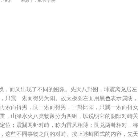
：佚名 来源于：
家长学院
，而又出现了不同的图象。先天八卦图，坤震离兑居左
，只震一索而得男为阳。故太极图左面用黑色表示属阴
再索而得男，艮三索而得男，三卦比阳，只巽一索而得
，山泽水火八类物象分为四组，以说明它的阴阳对峙关
定位；震巽两卦对峙，称为雷风相薄；艮兑两卦相对，
，这些不同事物之间的对峙。按上述峙图式的内容，先