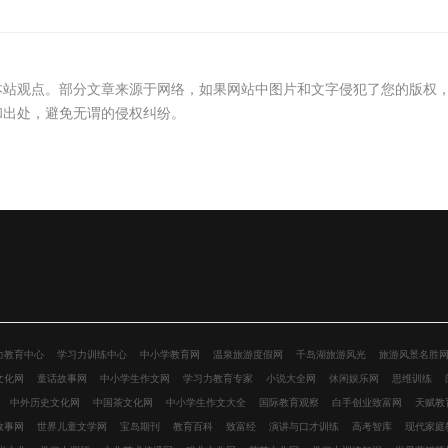
本站观点。部分文章来源于网络，如果网站中图片和文字侵犯了您的版权
和出处，避免无谓的侵权纠纷。
力教育中心
学习力训练中心
中小学教育网
温泉旅游度假网
千岛湖旅游风光
旅游风景名胜
文化网
童话故事网
中小学生作文网
学习力教育专家
小说大全网
休闲娱乐网
思维训练
中外历史文化网
中国茶文化网
中小学生作文大全
国际教育观察
白手创业致富网
天赋教
故事网
世界儿童文学网
宝岛期刊
教育百科
致富经
演讲与口才训练
高考智库
现代家庭