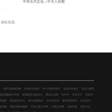
中华古代文化→中天八卦图
，请联系我
网
城市品牌建设网
高考作文训练
学习力教育智库
域名投资知识
意志力教育
阅读理解能力培养
家庭教育顶层设计
爱情文化网
玩中学
笑话大王
高效学
育观察
西湖风景文化
电子画册制作
中华武术网
教育趋势研究
科幻选刊
教育网
网络营销传播网
中国儿童文学网
中国文学网
成语辞典
国学文化