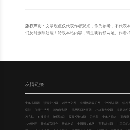
版权声明
：文章观点仅代表作者观点，作为参考，不代表
们及时删除处理！转载本站内容，请注明转载网址、作者
友情链接
中华书画网
珍珠文化网
刺绣文化网
杭州休闲娱乐网
企业培训网
学习
学院
健康生活网
营销策划网
世界民间故事网
小故事大全网
世界休闲
习方法
科技前沿
地理知识
股票投资知识
思维谷
中华人物谱
高考季
八卦晚报
天赋教育研究
天赋邂逅
中国酒文化网
宝宝成长网
中国民间