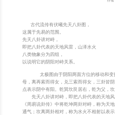
作者
中国民俗时尚
扎染
中国民俗时尚
扎染
中国传统服饰
皮影
中国传统服饰
皮影
古代流传有伏曦先天八卦图，
这属于先易的范围。
中华民居
木雕
中华民居
木雕
先天八卦讲对峙，
即把八卦代表的天地风雷，山泽水火
中华文脉
紫砂壶
中华文脉
紫砂壶
八类物象分为四组，
中国结
中国结
以说明它的阴阳对峙关系。
太极图由于阴阳两面方位的移动和变换
提线木偶
提线木偶
母，离再索而得女，兑三索而得女，三卦皆阴
剪纸艺术
剪纸艺术
点表示阴中有阳。乾巽坎艮居右，乾为父，坎
先天八卦讲对峙，即把八卦代表的天地风雷
《周易说卦传》中将乾坤两卦对峙，称为天地
通气；坎离两卦相对，称为水火不相射以表示