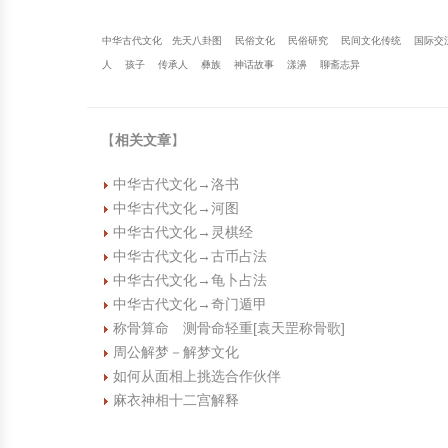
中华古代文化
先天八卦图
民俗文化
民俗研究
民间文化传统
国际交
人
孩子
传承人
彝族
神话故事
漾濞
聊斋志异
【
相关文章
】
中华古代文化→洛书
中华古代文化→河图
中华古代文化→灵棋经
中华古代文化→古币占法
中华古代文化→龟卜占法
中华古代文化→奇门遁甲
称骨算命 测骨命轻重[袁天罡称骨歌]
周公解梦－解梦文化
如何从面相上挑选合作伙伴
麻衣神相十二宫解释