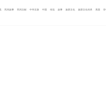
流
民间故事
民间文献
中华文脉
中国
传说
故事
族群文化
族群文化传承
美国
非