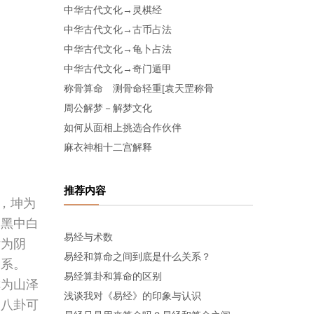
中华古代文化→灵棋经
中华古代文化→古币占法
中华古代文化→龟卜占法
中华古代文化→奇门遁甲
称骨算命 测骨命轻重[袁天罡称骨
周公解梦－解梦文化
如何从面相上挑选合作伙伴
麻衣神相十二宫解释
推荐内容
，坤为
，黑中白
易经与术数
女为阴
易经和算命之间到底是什么关系？
系。
易经算卦和算命的区别
称为山泽
浅谈我对《易经》的印象与认识
天八卦可