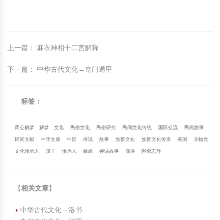
上一篇
：
麻衣神相十二宫解释
下一篇
：
中华古代文化→奇门遁甲
标签：
周公解梦
解梦
文化
民俗文化
民俗研究
民间文化传统
国际交流
民间故事
民间文献
中华文脉
中国
传说
故事
族群文化
族群文化传承
美国
非物质
文化传承人
孩子
传承人
彝族
神话故事
漾濞
聊斋志异
【
相关文章
】
中华古代文化→洛书