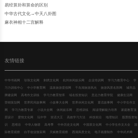
易经算卦和算命的区别
中华古代文化→中天八卦图
麻衣神相十二宫解释
友情链接
中华书画网
珍珠文化网
刺绣文化网
杭州休闲娱乐网
企业培训网
学习力教育中心
学
习力训练中心
中小学教育网
温泉旅游度假网
千岛湖旅游风光
旅游风景名胜网
城市品
牌建设网
高考作文训练
学习力教育智库
域名投资知识
意志力教育学院
健康生活网
营销策划网
世界民间故事网
小故事大全网
世界休闲文化网
童话故事网
中小学生作文
网
学习力教育专家
小说大全网
休闲娱乐网
思维训练
阅读理解能力培养
家庭教育顶
层设计
爱情文化网
玩中学
笑话大王
高效学习方法
科技前沿
地理知识
股票投资知
识
思维谷
中华人物谱
高考季
中外历史文化网
中国茶文化网
中小学生作文大全
国
际教育观察
白手创业致富网
天赋教育观察
西湖风景文化
电子画册制作
中华武术网