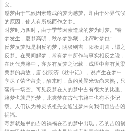
义。
感梦由于气候因素造成的梦为感梦。即由于外界气候
的原因，使人有所感而作之梦。
时梦时乃四时，由于季节因素造成的梦为时梦。"春
梦发生，夏梦高明，秋冬梦熟藏，此谓时梦也"
反梦反梦就是相反的梦，阴极则吉，阳极则凶，谓之
反梦。在民间解梦，常有梦中所作与事实相反之说，
在历代典籍中，亦多有反梦之记载，成语中亦有黄梁
美梦的典故，唐·沈既济《枕中记》，说卢生在梦中
享尽了荣华富贵，醒来时，蒸的黄粱米饭尚未熟，只
落得一场空。可见反梦在人的梦中占有很大的比重。
籍梦也就是托梦，此类梦在古代书籍中也有不少记
载。人们认为神灵或祖先会通过梦来向我们预告吉凶
祸福。
寄梦就是甲的吉凶祸福在乙的梦中出现，乙的吉凶祸