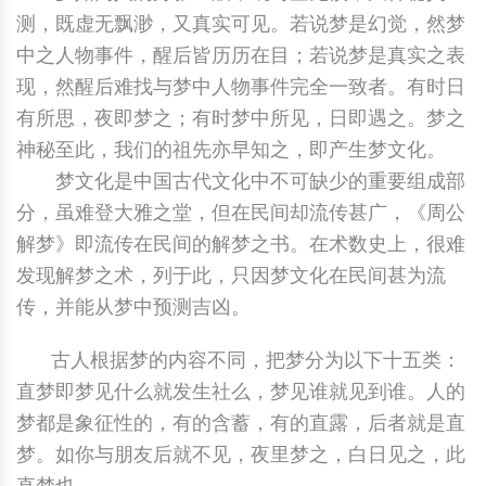
测，既虚无飘渺，又真实可见。若说梦是幻觉，然梦
中国民俗时尚
扎染
中国民俗时尚
扎染
中之人物事件，醒后皆历历在目；若说梦是真实之表
现，然醒后难找与梦中人物事件完全一致者。有时日
中国传统服饰
皮影
中国传统服饰
皮影
有所思，夜即梦之；有时梦中所见，日即遇之。梦之
神秘至此，我们的祖先亦早知之，即产生梦文化。
中华民居
木雕
中华民居
木雕
梦文化是中国古代文化中不可缺少的重要组成部
中华文脉
紫砂壶
中华文脉
紫砂壶
分，虽难登大雅之堂，但在民间却流传甚广，《周公
解梦》即流传在民间的解梦之书。在术数史上，很难
中国结
中国结
发现解梦之术，列于此，只因梦文化在民间甚为流
传，并能从梦中预测吉凶。
提线木偶
提线木偶
古人根据梦的内容不同，把梦分为以下十五类：
剪纸艺术
剪纸艺术
直梦即梦见什么就发生社么，梦见谁就见到谁。人的
梦都是象征性的，有的含蓄，有的直露，后者就是直
梦。如你与朋友后就不见，夜里梦之，白日见之，此