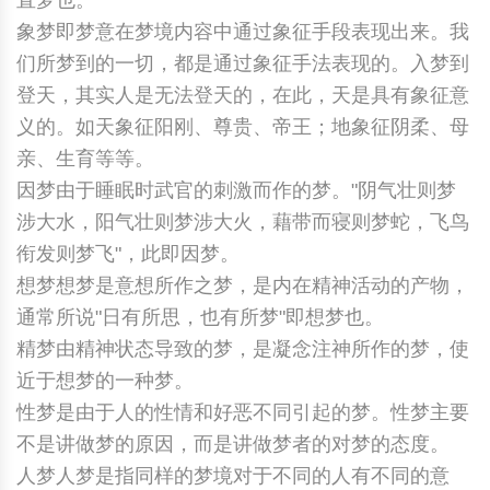
直梦也。
象梦即梦意在梦境内容中通过象征手段表现出来。我
们所梦到的一切，都是通过象征手法表现的。入梦到
登天，其实人是无法登天的，在此，天是具有象征意
义的。如天象征阳刚、尊贵、帝王；地象征阴柔、母
亲、生育等等。
因梦由于睡眠时武官的刺激而作的梦。"阴气壮则梦
涉大水，阳气壮则梦涉大火，藉带而寝则梦蛇，飞鸟
衔发则梦飞"，此即因梦。
想梦想梦是意想所作之梦，是内在精神活动的产物，
通常所说"日有所思，也有所梦"即想梦也。
精梦由精神状态导致的梦，是凝念注神所作的梦，使
近于想梦的一种梦。
性梦是由于人的性情和好恶不同引起的梦。性梦主要
不是讲做梦的原因，而是讲做梦者的对梦的态度。
人梦人梦是指同样的梦境对于不同的人有不同的意