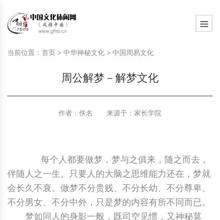
旅游民俗文化动态
中国民俗史话
中国古代休闲文化
中国传统节日
中国生肖文化
中国饮食文化
刺绣
中国民间故事
中国周易文化
现代家庭教育知识
旅游民俗文化动态
中国民俗史话
中国古代休闲文化
中国传统节日
中国生肖文化
中国饮食文化
刺绣
中国民间故事
中国周易文化
现代家庭教育知识
当前位置：
首页
>
中华神秘文化
>
中国周易文化
社会热点新闻
中华民俗礼仪
文化休闲产业研究
国外传统节日
星座文化
国外饮食文化
年画
外国民间故事
中国风水文化
校园文化建设知识
社会热点新闻
中华民俗礼仪
文化休闲产业研究
国外传统节日
星座文化
国外饮食文化
年画
外国民间故事
中国风水文化
校园文化建设知识
周公解梦－解梦文化
中国民俗趣谈
非物质文化遗产
风筝
中国宗教文化
学习力教育知识
返回首页
中国民俗趣谈
非物质文化遗产
风筝
中国宗教文化
学习力教育知识
中华姓氏文化
政策法律法规
漆器
苗族巫蛊文化
教育名家
中华姓氏文化
政策法律法规
漆器
苗族巫蛊文化
教育名家
作者：佚名 来源于：
家长学院
中国民俗信仰
国外民俗趣谈
泥人
国外神秘文化
艺术百科
中国民俗信仰
国外民俗趣谈
泥人
国外神秘文化
艺术百科
每个人都要做梦，梦与之俱来，随之而去，
中国民俗禁忌
旅游出行知识
绸伞
中国性文化
生活百科
中国民俗禁忌
旅游出行知识
绸伞
中国性文化
生活百科
伴随人之一生。只要人的大脑之思维能力还在，梦就
会长久不衰。做梦不分贵贱、不分长幼、不分尊卑、
中外婚俗文化
时尚休闲文化
灯笼
教育百科
中外婚俗文化
时尚休闲文化
灯笼
教育百科
不分男女、不分中外，只是梦的内容有所不同而已。
中国民俗研究
国际交流
草编
其他百科
中国民俗研究
国际交流
草编
其他百科
梦如同人的身影一般，既司空见惯，又神秘莫