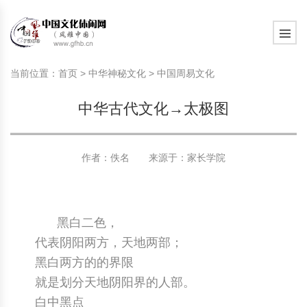
旅游民俗文化动态
中国民俗史话
中国古代休闲文化
中国传统节日
中国生肖文化
中国饮食文化
刺绣
中国民间故事
中国周易文化
现代家庭教育知识
旅游民俗文化动态
中国民俗史话
中国古代休闲文化
中国传统节日
中国生肖文化
中国饮食文化
刺绣
中国民间故事
中国周易文化
现代家庭教育知识
当前位置：
首页
>
中华神秘文化
>
中国周易文化
社会热点新闻
中华民俗礼仪
文化休闲产业研究
国外传统节日
星座文化
国外饮食文化
年画
外国民间故事
中国风水文化
校园文化建设知识
社会热点新闻
中华民俗礼仪
文化休闲产业研究
国外传统节日
星座文化
国外饮食文化
年画
外国民间故事
中国风水文化
校园文化建设知识
中华古代文化→太极图
中国民俗趣谈
非物质文化遗产
风筝
中国宗教文化
学习力教育知识
返回首页
中国民俗趣谈
非物质文化遗产
风筝
中国宗教文化
学习力教育知识
中华姓氏文化
政策法律法规
漆器
苗族巫蛊文化
教育名家
中华姓氏文化
政策法律法规
漆器
苗族巫蛊文化
教育名家
作者：佚名 来源于：
家长学院
中国民俗信仰
国外民俗趣谈
泥人
国外神秘文化
艺术百科
中国民俗信仰
国外民俗趣谈
泥人
国外神秘文化
艺术百科
黑白二色，
中国民俗禁忌
旅游出行知识
绸伞
中国性文化
生活百科
中国民俗禁忌
旅游出行知识
绸伞
中国性文化
生活百科
代表阴阳两方，天地两部；
黑白两方的的界限
中外婚俗文化
时尚休闲文化
灯笼
教育百科
中外婚俗文化
时尚休闲文化
灯笼
教育百科
就是划分天地阴阳界的人部。
中国民俗研究
国际交流
草编
其他百科
中国民俗研究
国际交流
草编
其他百科
白中黑点