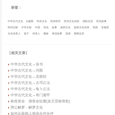
标签：
中华古代文化
太极图
民俗文化
民俗研究
民间文化传统
国际交流
民间故事
民间文献
中华文脉
中国
传说
故事
族群文化
族群文化传承
美国
非物质
文化传承人
孩子
传承人
彝族
神话故事
漾濞
聊斋志异
【
相关文章
】
中华古代文化→洛书
中华古代文化→河图
中华古代文化→灵棋经
中华古代文化→古币占法
中华古代文化→龟卜占法
中华古代文化→奇门遁甲
称骨算命 测骨命轻重[袁天罡称骨歌]
周公解梦－解梦文化
如何从面相上挑选合作伙伴