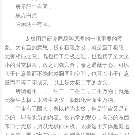
表示阳中有阴，
中国民俗时尚
扎染
中国民俗时尚
扎染
黑方白点
表示阴中有阳。
中国传统服饰
皮影
中国传统服饰
皮影
太极图是研究周易学原理的一张重要的图
中华民居
木雕
中华民居
木雕
象。太有至的意思；极有极限之义，就是至于极限，
无有相匹之意。既包括了至极之理，也包括了至大至
中华文脉
紫砂壶
中华文脉
紫砂壶
小的时空极限，放之则弥六合，卷之退藏于心。可以
中国结
中国结
大于任意量而不能超越圆周和空间，也可以小于任意
量而不等于零或无，以上是太极二字的含义。
提线木偶
提线木偶
所谓道生一，一生二，二生三，三生万物；就是
无极生太极，太极生两仪，阴阳化合而生万物。
剪纸艺术
剪纸艺术
宇宙有无限大，所以称为太极，但是宇宙又是有
形的，即有实质的内容。按易学的观点，有形的东西
来自于无形，所以无极而太极。太极这个实体是健运