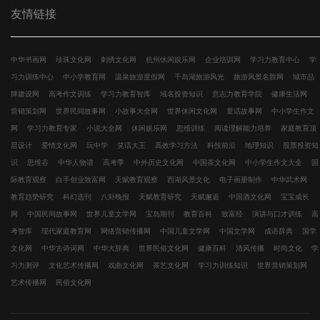
友情链接
中华书画网
珍珠文化网
刺绣文化网
杭州休闲娱乐网
企业培训网
学习力教育中心
学
习力训练中心
中小学教育网
温泉旅游度假网
千岛湖旅游风光
旅游风景名胜网
城市品
牌建设网
高考作文训练
学习力教育智库
域名投资知识
意志力教育学院
健康生活网
营销策划网
世界民间故事网
小故事大全网
世界休闲文化网
童话故事网
中小学生作文
网
学习力教育专家
小说大全网
休闲娱乐网
思维训练
阅读理解能力培养
家庭教育顶
层设计
爱情文化网
玩中学
笑话大王
高效学习方法
科技前沿
地理知识
股票投资知
识
思维谷
中华人物谱
高考季
中外历史文化网
中国茶文化网
中小学生作文大全
国
际教育观察
白手创业致富网
天赋教育观察
西湖风景文化
电子画册制作
中华武术网
教育趋势研究
科幻选刊
八卦晚报
天赋教育研究
天赋邂逅
中国酒文化网
宝宝成长
网
中国民间故事网
世界儿童文学网
宝岛期刊
教育百科
致富经
演讲与口才训练
高
考智库
现代家庭教育网
网络营销传播网
中国儿童文学网
中国文学网
成语辞典
国学
文化网
中华古诗词网
中华大辞典
世界民俗文化网
健康百科
清风传播
时尚文化
学
习力测评
文化艺术传播网
戏曲文化网
茶艺文化网
学习力训练知识
世界营销策划网
艺术传播网
民俗文化网