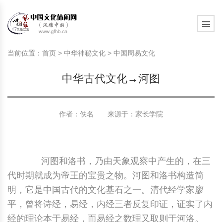
旅游民俗文化动态
中国民俗史话
中国古代休闲文化
中国传统节日
中国生肖文化
中国饮食文化
刺绣
中国民间故事
中国周易文化
现代家庭教育知识
旅游民俗文化动态
中国民俗史话
中国古代休闲文化
中国传统节日
中国生肖文化
中国饮食文化
刺绣
中国民间故事
中国周易文化
现代家庭教育知识
当前位置：
首页
>
中华神秘文化
>
中国周易文化
社会热点新闻
中华民俗礼仪
文化休闲产业研究
国外传统节日
星座文化
国外饮食文化
年画
外国民间故事
中国风水文化
校园文化建设知识
社会热点新闻
中华民俗礼仪
文化休闲产业研究
国外传统节日
星座文化
国外饮食文化
年画
外国民间故事
中国风水文化
校园文化建设知识
中华古代文化→河图
中国民俗趣谈
非物质文化遗产
风筝
中国宗教文化
学习力教育知识
返回首页
中国民俗趣谈
非物质文化遗产
风筝
中国宗教文化
学习力教育知识
中华姓氏文化
政策法律法规
漆器
苗族巫蛊文化
教育名家
中华姓氏文化
政策法律法规
漆器
苗族巫蛊文化
教育名家
作者：佚名 来源于：
家长学院
中国民俗信仰
国外民俗趣谈
泥人
国外神秘文化
艺术百科
中国民俗信仰
国外民俗趣谈
泥人
国外神秘文化
艺术百科
河图和洛书，乃由天象观察中产生的，在三
中国民俗禁忌
旅游出行知识
绸伞
中国性文化
生活百科
中国民俗禁忌
旅游出行知识
绸伞
中国性文化
生活百科
代时期就成为帝王的宝贵之物。河图和洛书构造简
明，它是中国古代的文化基石之一。清代经学家廖
中外婚俗文化
时尚休闲文化
灯笼
教育百科
中外婚俗文化
时尚休闲文化
灯笼
教育百科
平，曾将诗经，易经，内经三者反复印证，证实了内
中国民俗研究
国际交流
草编
其他百科
中国民俗研究
国际交流
草编
其他百科
经的理论本于易经，而易经之数理又取则于河洛。