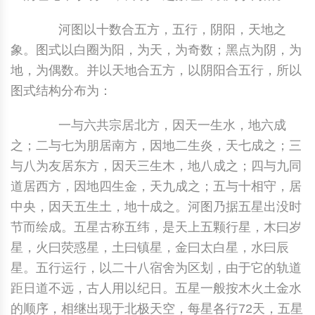
中国民俗时尚
扎染
中国民俗时尚
扎染
河图以十数合五方，五行，阴阳，天地之
象。图式以白圈为阳，为天，为奇数；黑点为阴，为
中国传统服饰
皮影
中国传统服饰
皮影
地，为偶数。并以天地合五方，以阴阳合五行，所以
图式结构分布为：
中华民居
木雕
中华民居
木雕
一与六共宗居北方，因天一生水，地六成
中华文脉
紫砂壶
中华文脉
紫砂壶
之；二与七为朋居南方，因地二生炎，天七成之；三
与八为友居东方，因天三生木，地八成之；四与九同
中国结
中国结
道居西方，因地四生金，天九成之；五与十相守，居
提线木偶
提线木偶
中央，因天五生土，地十成之。河图乃据五星出没时
节而绘成。五星古称五纬，是天上五颗行星，木曰岁
剪纸艺术
剪纸艺术
星，火曰荧惑星，土曰镇星，金曰太白星，水曰辰
星。五行运行，以二十八宿舍为区划，由于它的轨道
距日道不远，古人用以纪日。五星一般按木火土金水
的顺序，相继出现于北极天空，每星各行72天，五星