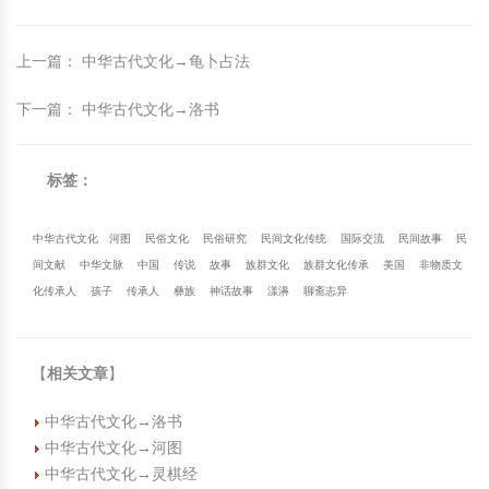
上一篇
：
中华古代文化→龟卜占法
下一篇
：
中华古代文化→洛书
标签：
中华古代文化
河图
民俗文化
民俗研究
民间文化传统
国际交流
民间故事
民
间文献
中华文脉
中国
传说
故事
族群文化
族群文化传承
美国
非物质文
化传承人
孩子
传承人
彝族
神话故事
漾濞
聊斋志异
【
相关文章
】
中华古代文化→洛书
中华古代文化→河图
中华古代文化→灵棋经